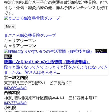
横浜市相模原市八王子市の交通事故治療認定整骨院。むち
うち・外傷・鍼灸治療の他、痛み予防メンテナンスも好評
です。
Menu
まごころ鍼灸整骨院グループ
キャリアウーマン
キャリアウーマン
けが・
痛み
腰痛になりやすい6つの生活習慣（腰椎後弯編）
段々と熱くなってきてじっとりと汗をかくようになってき
ましたね。 皆さんはそろそろ...
京王堀之内院
東京都八王子市別所2-1 ビア長池２F
042-689-4649
西橋本院
神奈川県相模原市緑区西橋本4-1-1 三和西橋本店1F
042-772-4649
小机院