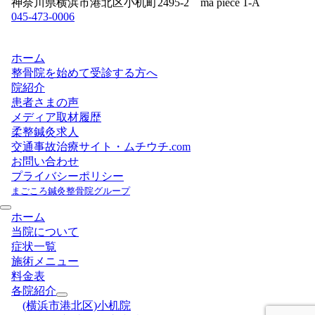
神奈川県横浜市港北区小机町2495-2 ma piece 1-A
045-473-0006
ホーム
整骨院を始めて受診する方へ
院紹介
患者さまの声
メディア取材履歴
柔整鍼灸求人
交通事故治療サイト・ムチウチ.com
お問い合わせ
プライバシーポリシー
まごころ鍼灸整骨院グループ
ホーム
当院について
症状一覧
施術メニュー
料金表
各院紹介
(横浜市港北区)小机院