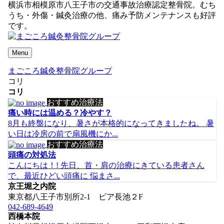
横浜市相模原市八王子市の交通事故治療認定整骨院。むち
うち・外傷・鍼灸治療の他、痛み予防メンテナンスも好評
です。
Menu
まごころ鍼灸整骨院グループ
コリ
コリ
おすすめ治療法
痛い時には温める？冷やす？
8月も終盤になり、暑さが本格的になってきましたね。 暑
い日は冷房の前で扇風機にか...
おすすめ治療法
頭痛の対処法
こんにちは！! 先日、首・肩の治療にきている患者さん
で、最近ひどい頭痛に 悩まさ...
京王堀之内院
東京都八王子市別所2-1 ビア長池２F
042-689-4649
西橋本院