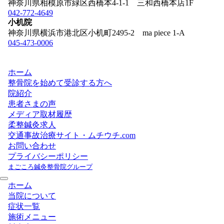
神奈川県相模原市緑区西橋本4-1-1 三和西橋本店1F
042-772-4649
小机院
神奈川県横浜市港北区小机町2495-2 ma piece 1-A
045-473-0006
ホーム
整骨院を始めて受診する方へ
院紹介
患者さまの声
メディア取材履歴
柔整鍼灸求人
交通事故治療サイト・ムチウチ.com
お問い合わせ
プライバシーポリシー
まごころ鍼灸整骨院グループ
ホーム
当院について
症状一覧
施術メニュー