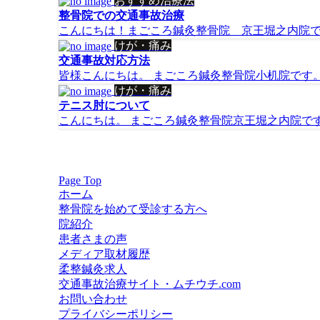
おすすめ治療法
整骨院での交通事故治療
こんにちは！まごころ鍼灸整骨院 京王堀之内院です
けが・痛み
交通事故対応方法
皆様こんにちは。 まごころ鍼灸整骨院小机院です。 
けが・痛み
テニス肘について
こんにちは。 まごころ鍼灸整骨院京王堀之内院です！
Page Top
ホーム
整骨院を始めて受診する方へ
院紹介
患者さまの声
メディア取材履歴
柔整鍼灸求人
交通事故治療サイト・ムチウチ.com
お問い合わせ
プライバシーポリシー