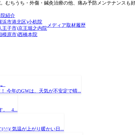
院。むちうち・外傷・鍼灸治療の他、痛み予防メンテナンスも
各院紹介
横浜市港北区)小机院
メディア取材履歴
(八王子市)京王堀之内院
相模原市)西橋本院
ん。
 今年のGWは、天気が不安定で晴...
4...
)/ 気温が上がり暖かい日...