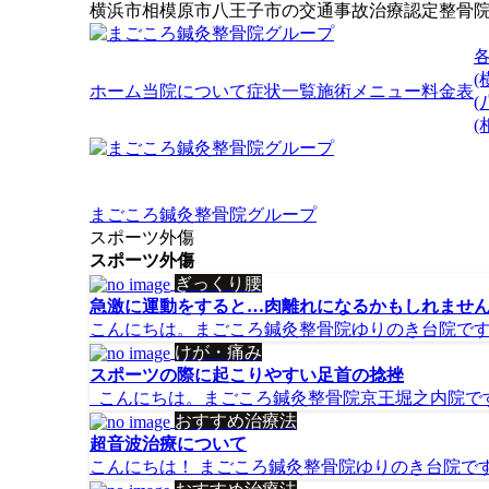
横浜市相模原市八王子市の交通事故治療認定整骨
(
ホーム
当院について
症状一覧
施術メニュー
料金表
(
まごころ鍼灸整骨院グループ
スポーツ外傷
スポーツ外傷
ぎっくり腰
急激に運動をすると…肉離れになるかもしれませ
こんにちは。まごころ鍼灸整骨院ゆりのき台院です！
けが・痛み
スポーツの際に起こりやすい足首の捻挫
こんにちは。まごころ鍼灸整骨院京王堀之内院です。 
おすすめ治療法
超音波治療について
こんにちは！ まごころ鍼灸整骨院ゆりのき台院です(^^