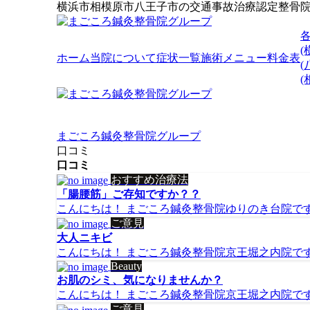
横浜市相模原市八王子市の交通事故治療認定整骨
(
ホーム
当院について
症状一覧
施術メニュー
料金表
(
まごころ鍼灸整骨院グループ
口コミ
口コミ
おすすめ治療法
「腸腰筋」ご存知ですか？？
こんにちは！ まごころ鍼灸整骨院ゆりのき台院です(^^
ご意見
大人ニキビ
こんにちは！ まごころ鍼灸整骨院京王堀之内院です(^^
Beauty
お肌のシミ、気になりませんか？
こんにちは！ まごころ鍼灸整骨院京王堀之内院です(^^
ご意見