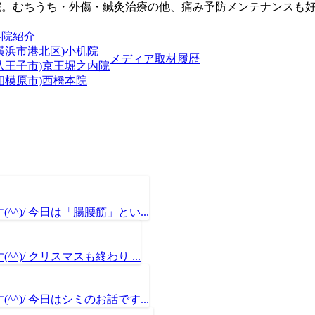
院。むちうち・外傷・鍼灸治療の他、痛み予防メンテナンスも
各院紹介
横浜市港北区)小机院
メディア取材履歴
(八王子市)京王堀之内院
相模原市)西橋本院
)/ 今日は「腸腰筋」とい...
)/ クリスマスも終わり ...
)/ 今日はシミのお話です...