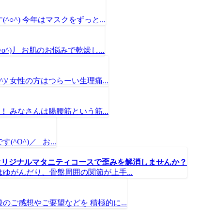
○^) 今年はマスクをずっと...
)丿 お肌のお悩みで乾燥し...
/ 女性の方はつらーい生理痛...
！ みなさんは腸腰筋という筋...
O^)／ お...
オリジナルマタニティコースで歪みを解消しませんか？
がんだり、骨盤周囲の関節が上手...
ご感想やご要望などを 積極的に...