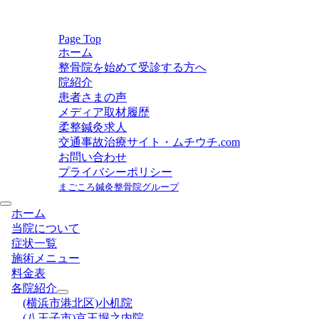
Page Top
ホーム
整骨院を始めて受診する方へ
院紹介
患者さまの声
メディア取材履歴
柔整鍼灸求人
交通事故治療サイト・ムチウチ.com
お問い合わせ
プライバシーポリシー
まごころ鍼灸整骨院グループ
ホーム
当院について
症状一覧
施術メニュー
料金表
各院紹介
(横浜市港北区)小机院
(八王子市)京王堀之内院