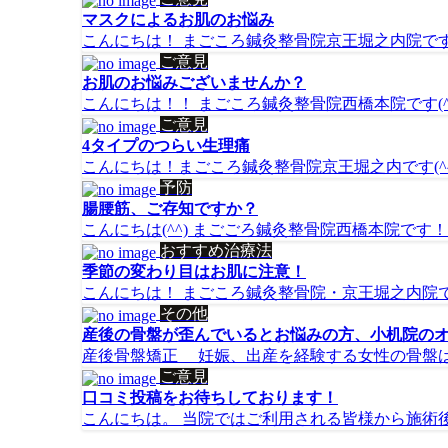
マスクによるお肌のお悩み
こんにちは！ まごころ鍼灸整骨院京王堀之内院です(^
ご意見
お肌のお悩みございませんか？
こんにちは！！ まごころ鍼灸整骨院西橋本院です(^o^
ご意見
4タイプのつらい生理痛
こんにちは！まごころ鍼灸整骨院京王堀之内です(^^)
予防
腸腰筋、ご存知ですか？
こんにちは(^^) まごごろ鍼灸整骨院西橋本院です！
おすすめ治療法
季節の変わり目はお肌に注意！
こんにちは！ まごころ鍼灸整骨院・京王堀之内院です(^
その他
産後の骨盤が歪んでいるとお悩みの方、小机院の
産後骨盤矯正 妊娠、出産を経験する女性の骨盤はゆ
ご意見
口コミ投稿をお待ちしております！
こんにちは。 当院ではご利用される皆様から施術後の