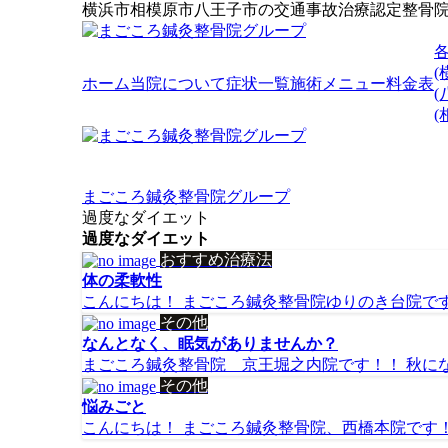
横浜市相模原市八王子市の交通事故治療認定整骨
(
ホーム
当院について
症状一覧
施術メニュー
料金表
(
まごころ鍼灸整骨院グループ
過度なダイエット
過度なダイエット
おすすめ治療法
体の柔軟性
こんにちは！ まごころ鍼灸整骨院ゆりのき台院です(^^
その他
なんとなく、眠気がありませんか？
まごころ鍼灸整骨院 京王堀之内院です！！ 秋にな
その他
悩みごと
こんにちは！ まごころ鍼灸整骨院、西橋本院です！！<(_