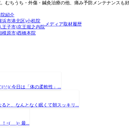
院。むちうち・外傷・鍼灸治療の他、痛み予防メンテナンスも
各院紹介
横浜市港北区)小机院
メディア取材履歴
(八王子市)京王堀之内院
相模原市)西橋本院
)/ 今日は「体の柔軟性」...
ると、なんとなく眠くて朝スッキリ...
 _)> 最...