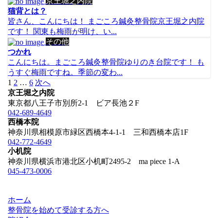
京王堀之内院
猫背とは？
皆さん、こんにちは！ まごころ鍼灸整骨院京王堀之内院
です！ 関東も梅雨が明け、い...
その他
つかれ
こんにちは。まごころ鍼灸整骨院ゆりのき台院です！ も
うすぐ梅雨ですね。季節の変わ...
投
1
2
…
6
次へ
稿
京王堀之内院
の
東京都八王子市別所2-1 ビア長池２F
ペ
042-689-4649
西橋本院
ー
神奈川県相模原市緑区西橋本4-1-1 三和西橋本店1F
ジ
042-772-4649
送
小机院
り
神奈川県横浜市港北区小机町2495-2 ma piece 1-A
045-473-0006
ホーム
整骨院を始めて受診する方へ