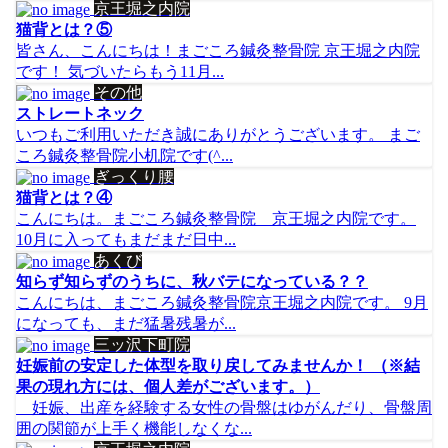
京王堀之内院
猫背とは？⑤
皆さん、こんにちは！まごころ鍼灸整骨院 京王堀之内院
です！ 気づいたらもう11月...
その他
ストレートネック
いつもご利用いただき誠にありがとうございます。 まご
ころ鍼灸整骨院小机院です(^...
ぎっくり腰
猫背とは？④
こんにちは。まごころ鍼灸整骨院 京王堀之内院です。
10月に入ってもまだまだ日中...
あくび
知らず知らずのうちに、秋バテになっている？？
こんにちは、まごころ鍼灸整骨院京王堀之内院です。 9月
になっても、まだ猛暑残暑が...
三ッ沢下町院
妊娠前の安定した体型を取り戻してみませんか！ （※結
果の現れ方には、個人差がございます。）
妊娠、出産を経験する女性の骨盤はゆがんだり、骨盤周
囲の関節が上手く機能しなくな...