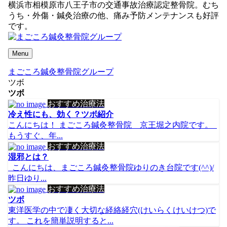
横浜市相模原市八王子市の交通事故治療認定整骨院。むち
うち・外傷・鍼灸治療の他、痛み予防メンテナンスも好評
です。
Menu
まごころ鍼灸整骨院グループ
ツボ
ツボ
おすすめ治療法
冷え性にも、効く？ツボ紹介
こんにちは！ まごころ鍼灸整骨院 京王堀之内院です。
もうすぐ、年...
おすすめ治療法
湿邪とは？
こんにちは、まごころ鍼灸整骨院ゆりのき台院です(^^)/
昨日ゆり...
おすすめ治療法
ツボ
東洋医学の中で凄く大切な経絡経穴(けいらくけいけつ)で
す。 これを簡単説明すると...