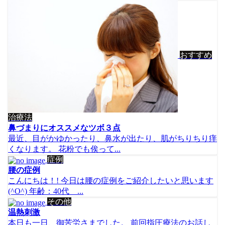
おすすめ
治療法
鼻づまりにオススメなツボ３点
最近、目がかゆかったり、鼻水が出たり、肌がちりちり痒
くなります。 花粉でも俟って...
症例
腰の症例
こんにちは！! 今日は腰の症例をご紹介したいと思います
(^O^) 年齢：40代 ...
その他
温熱刺激
本日も一日、御苦労さまでした。 前回指圧療法のお話し