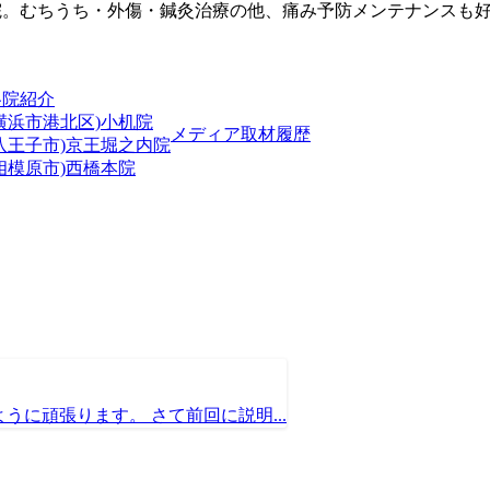
院。むちうち・外傷・鍼灸治療の他、痛み予防メンテナンスも
各院紹介
横浜市港北区)小机院
メディア取材履歴
(八王子市)京王堀之内院
相模原市)西橋本院
に頑張ります。 さて前回に説明...