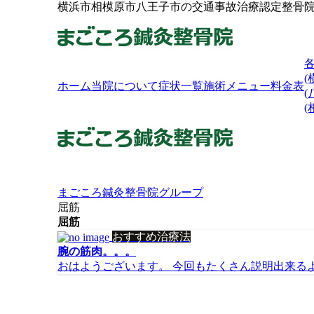
横浜市相模原市八王子市の交通事故治療認定整骨
(
ホーム
当院について
症状一覧
施術メニュー
料金表
(
まごころ鍼灸整骨院グループ
屈筋
屈筋
おすすめ治療法
腕の筋肉。。。
おはようございます。 今回もたくさん説明出来るよう