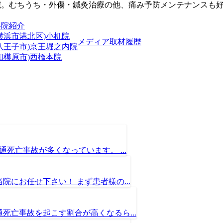
院。むちうち・外傷・鍼灸治療の他、痛み予防メンテナンスも
各院紹介
横浜市港北区)小机院
メディア取材履歴
(八王子市)京王堀之内院
相模原市)西橋本院
死亡事故が多くなっています。 ...
にお任せ下さい！ まず患者様の...
死亡事故を起こす割合が高くなるら...