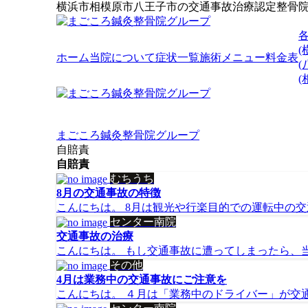
横浜市相模原市八王子市の交通事故治療認定整骨
(
ホーム
当院について
症状一覧
施術メニュー
料金表
(
まごころ鍼灸整骨院グループ
自賠責
自賠責
むちうち
8月の交通事故の特徴
こんにちは。 8月は観光や行楽目的での運転中の交通
センター南院
交通事故の治療
こんにちは。 もし交通事故に遭ってしまったら、当院
その他
4月は業務中の交通事故にご注意を
こんにちは。 ４月は「業務中のドライバー」が交通