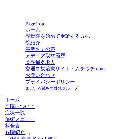
稿
の
ペ
ー
Page Top
ホーム
ジ
整骨院を始めて受診する方へ
送
院紹介
り
患者さまの声
メディア取材履歴
柔整鍼灸求人
交通事故治療サイト・ムチウチ.com
お問い合わせ
プライバシーポリシー
まごころ鍼灸整骨院グループ
ホーム
当院について
症状一覧
施術メニュー
料金表
各院紹介
(横浜市港北区)小机院