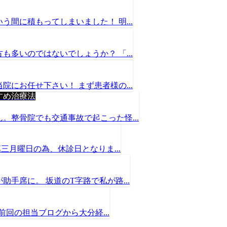
間に積もってしまいました！ 明...
多いのではないでしょうか？ 「...
にお任せ下さい！ まず患者様の...
すめ治療法
。整骨院でも交通事故で起こった怪...
三月曜日の為、休診日となりま...
手席に。 坂道のT字路で私が路...
前回の担当ブログから大分経...