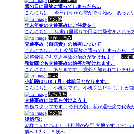
センター南院
雪の日に事故に遭ってしまったら…
こんにちは。 今日は朝から雪が降り始め、あっという
その他
年末年始の交通事故にご注意を！
こんにちは。 年末は里帰りで田舎に帰省をされる方も
けが・痛み
交通事故（自賠責）の治療について
こんにちは。 もし交通事故に遭ってしまったら、当院
おす
整骨院でも交通事故の治療が受けれます。
こんにちは。あたぎです。 意外と知られていません
news
小机院は1/18（月）休診日となります。
こんにちは。小机院です。 小机院は1/18（月）が第
むちうち
交通事故には気を付けよう！
事務スタッフです。 今日の朝、私が運転席で代表が助
その他
腹斜筋!!
皆様こんにちは!! 小机院の柴野 文博です（^^）v 
投
前へ
1
2
3
…
5
次へ