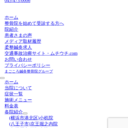
045-473-0006
ホーム
整骨院を始めて受診する方へ
院紹介
患者さまの声
メディア取材履歴
柔整鍼灸求人
交通事故治療サイト・ムチウチ.com
お問い合わせ
プライバシーポリシー
まごころ鍼灸整骨院グループ
ホーム
当院について
症状一覧
施術メニュー
料金表
各院紹介
(横浜市港北区)小机院
(八王子市)京王堀之内院