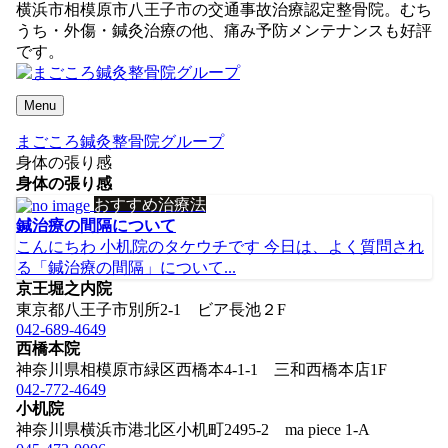
横浜市相模原市八王子市の交通事故治療認定整骨院。むち
うち・外傷・鍼灸治療の他、痛み予防メンテナンスも好評
です。
Menu
まごころ鍼灸整骨院グループ
身体の張り感
身体の張り感
おすすめ治療法
鍼治療の間隔について
こんにちわ 小机院のタケウチです 今日は、よく質問され
る「鍼治療の間隔」について...
京王堀之内院
東京都八王子市別所2-1 ビア長池２F
042-689-4649
西橋本院
神奈川県相模原市緑区西橋本4-1-1 三和西橋本店1F
042-772-4649
小机院
神奈川県横浜市港北区小机町2495-2 ma piece 1-A