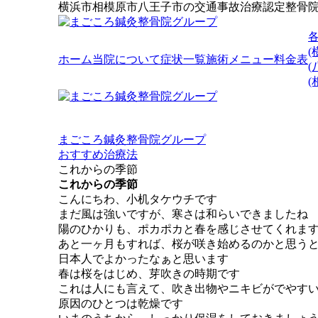
横浜市相模原市八王子市の交通事故治療認定整骨
(
ホーム
当院について
症状一覧
施術メニュー
料金表
(
まごころ鍼灸整骨院グループ
おすすめ治療法
これからの季節
これからの季節
こんにちわ、小机タケウチです
まだ風は強いですが、寒さは和らいできましたね
陽のひかりも、ポカポカと春を感じさせてくれま
あと一ヶ月もすれば、桜が咲き始めるのかと思う
日本人でよかったなぁと思います
春は桜をはじめ、芽吹きの時期です
これは人にも言えて、吹き出物やニキビがでやす
原因のひとつは乾燥です