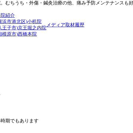
院。むちうち・外傷・鍼灸治療の他、痛み予防メンテナンスも
各院紹介
横浜市港北区)小机院
メディア取材履歴
(八王子市)京王堀之内院
相模原市)西橋本院
す
と
い時期でもあります