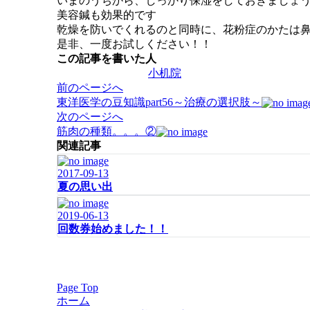
いまのうちから、しっかり保湿をしておきましょ
美容鍼も効果的です
乾燥を防いでくれるのと同時に、花粉症のかたは
是非、一度お試しください！！
この記事を書いた人
小机院
投
前のページへ
稿
東洋医学の豆知識part56～治療の選択肢～
ナ
次のページへ
ビ
筋肉の種類。。。②
ゲ
関連記事
ー
2017-09-13
シ
夏の思い出
ョ
ン
2019-06-13
回数券始めました！！
Page Top
ホーム