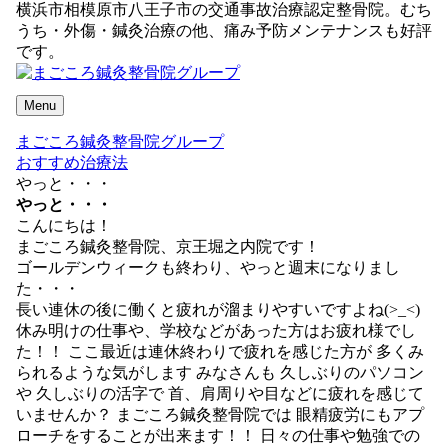
横浜市相模原市八王子市の交通事故治療認定整骨院。むち
うち・外傷・鍼灸治療の他、痛み予防メンテナンスも好評
です。
Menu
まごころ鍼灸整骨院グループ
おすすめ治療法
やっと・・・
やっと・・・
こんにちは！
まごころ鍼灸整骨院、京王堀之内院です！
ゴールデンウィークも終わり、やっと週末になりまし
た・・・
長い連休の後に働くと疲れが溜まりやすいですよね(>_<)
休み明けの仕事や、学校などがあった方はお疲れ様でし
た！！ ここ最近は連休終わりで疲れを感じた方が 多くみ
られるような気がします みなさんも 久しぶりのパソコン
や 久しぶりの活字で 首、肩周りや目などに疲れを感じて
いませんか？ まごころ鍼灸整骨院では 眼精疲労にもアプ
ローチをすることが出来ます！！ 日々の仕事や勉強での