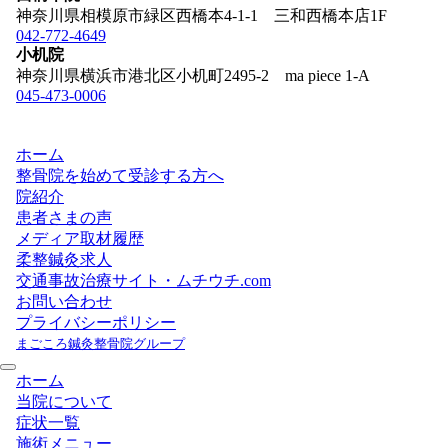
神奈川県相模原市緑区西橋本4-1-1 三和西橋本店1F
042-772-4649
小机院
神奈川県横浜市港北区小机町2495-2 ma piece 1-A
045-473-0006
ホーム
整骨院を始めて受診する方へ
院紹介
患者さまの声
メディア取材履歴
柔整鍼灸求人
交通事故治療サイト・ムチウチ.com
お問い合わせ
プライバシーポリシー
まごころ鍼灸整骨院グループ
ホーム
当院について
症状一覧
施術メニュー