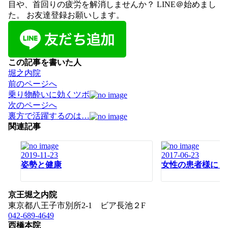
目や、首回りの疲労を解消しませんか？ LINE＠始めまし
た。 お友達登録お願いします。
この記事を書いた人
堀之内院
投
前のページへ
稿
乗り物酔いに効くツボ
ナ
次のページへ
ビ
裏方で活躍するのは…
ゲ
関連記事
ー
シ
2019-11-23
2017-06-23
ョ
姿勢と健康
女性の患者様にも
ン
京王堀之内院
東京都八王子市別所2-1 ビア長池２F
042-689-4649
西橋本院