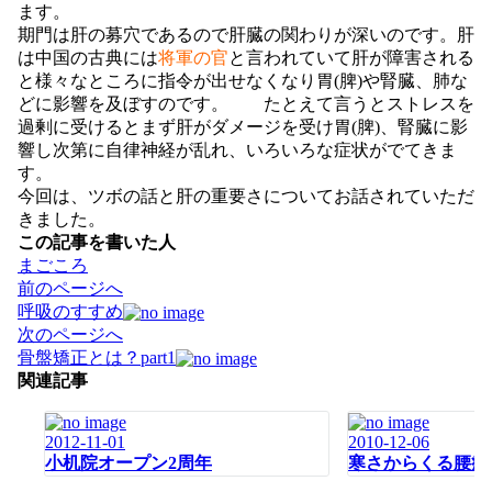
ます。
期門は肝の募穴であるので肝臓の関わりが深いのです。肝
は中国の古典には
将軍の官
と言われていて肝が障害される
と様々なところに指令が出せなくなり胃(脾)や腎臓、肺な
どに影響を及ぼすのです。 たとえて言うとストレスを
過剰に受けるとまず肝がダメージを受け胃(脾)、腎臓に影
響し次第に自律神経が乱れ、いろいろな症状がでてきま
す。
今回は、ツボの話と肝の重要さについてお話されていただ
きました。
この記事を書いた人
まごころ
投
前のページへ
稿
呼吸のすすめ
ナ
次のページへ
ビ
骨盤矯正とは？part1
ゲ
関連記事
ー
シ
2012-11-01
2010-12-06
ョ
小机院オープン2周年
寒さからくる腰痛
ン