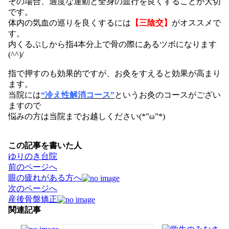
その場合、適度な運動と全身の血行を良くすることが大切
です。
体内の気血の巡りを良くするには
【三陰交】
がオススメで
す。
内くるぶしから指4本分上で骨の際にあるツボになります
(^^)/
指で押すのも効果的ですが、お灸をすえると効果が高まり
ます。
当院には
“冷え性解消コース”
というお灸のコースがござい
ますので
悩みの方は当院までお越しください(*”ω”*)
この記事を書いた人
ゆりのき台院
投
前のページへ
稿
眼の疲れがある方へ
ナ
次のページへ
ビ
産後骨盤矯正
ゲ
関連記事
ー