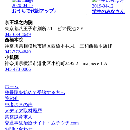
シ
2020-04-17
2019-04-12
ョ
おうちで代謝アップ♪
学生のみなさん！
ン
京王堀之内院
東京都八王子市別所2-1 ビア長池２F
042-689-4649
西橋本院
神奈川県相模原市緑区西橋本4-1-1 三和西橋本店1F
042-772-4649
小机院
神奈川県横浜市港北区小机町2495-2 ma piece 1-A
045-473-0006
ホーム
整骨院を始めて受診する方へ
院紹介
患者さまの声
メディア取材履歴
柔整鍼灸求人
交通事故治療サイト・ムチウチ.com
お問い合わせ