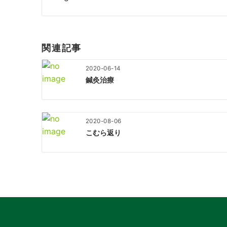
ナ
ビ
ゲ
ー
関連記事
シ
ョ
2020-06-14
ン
鍼灸治療
2020-08-06
こむら返り