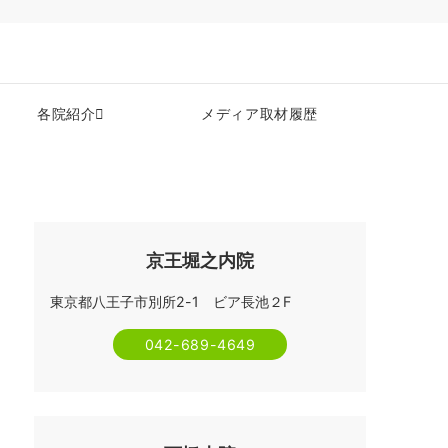
各院紹介
メディア取材履歴
京王堀之内院
東京都八王子市別所2-1 ビア長池２F
042-689-4649