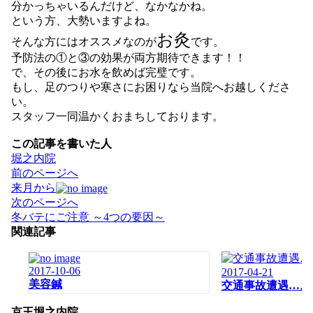
分かっちゃいるんだけど、なかなかね。
という方、大勢いますよね。
お灸
そんな方にはオススメなのが
です。
予防法の①と③の効果が両方期待できます！！
で、その後にお水を飲めば完璧です。
もし、足のつりや寒さにお困りなら当院へお越しくださ
い。
スタッフ一同温かくおまちしております。
この記事を書いた人
堀之内院
投
前のページへ
稿
来月から
ナ
次のページへ
ビ
冬バテにご注意 ～4つの要因～
ゲ
関連記事
ー
シ
2017-10-06
2017-04-21
ョ
美容鍼
交通事故遭遇…。
ン
京王堀之内院