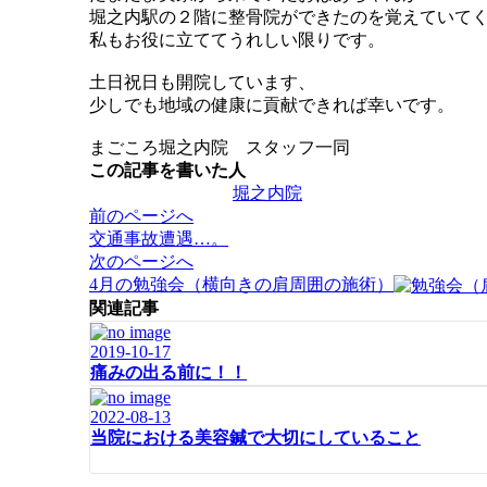
堀之内駅の２階に整骨院ができたのを覚えていて
私もお役に立ててうれしい限りです。
土日祝日も開院しています、
少しでも地域の健康に貢献できれば幸いです。
まごころ堀之内院 スタッフ一同
この記事を書いた人
堀之内院
投
前のページへ
稿
交通事故遭遇…。
ナ
次のページへ
ビ
4月の勉強会（横向きの肩周囲の施術）
ゲ
関連記事
ー
シ
2019-10-17
痛みの出る前に！！
ョ
ン
2022-08-13
当院における美容鍼で大切にしていること