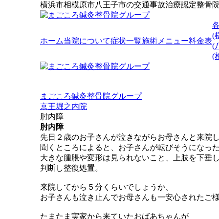
横浜市相模原市八王子市の交通事故治療認定整骨
(
ホーム
当院について
症状一覧
施術メニュー
料金表
(
まごころ鍼灸整骨院グループ
京王堀之内院
肘内障
肘内障
先日２歳のお子さんが泣きながらお母さんと来院
聞くところによると、お子さんが転びそうになっ
大きな腫脹や変形は見られないこと、上肢を下垂
判断し整復処置。
来院してから５分くらいでしょうか、
お子さんも泣き止んでお母さんも一安心されたご
たまたま実家から来ていたおばあちゃんが