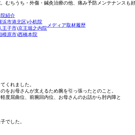
院。むちうち・外傷・鍼灸治療の他、痛み予防メンテナンスも
各院紹介
横浜市港北区)小机院
メディア取材履歴
(八王子市)京王堀之内院
相模原市)西橋本院
してくれました。
たのをお母さんが支えるため腕を引っ張ったとのこと。
し軽度屈曲位、前腕回内位、お母さんのお話から肘内障と
様子でした。