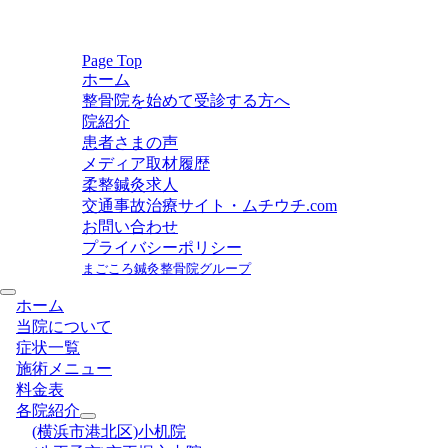
Page Top
ホーム
整骨院を始めて受診する方へ
院紹介
患者さまの声
メディア取材履歴
柔整鍼灸求人
交通事故治療サイト・ムチウチ.com
お問い合わせ
プライバシーポリシー
まごころ鍼灸整骨院グループ
ホーム
当院について
症状一覧
施術メニュー
料金表
各院紹介
(横浜市港北区)小机院