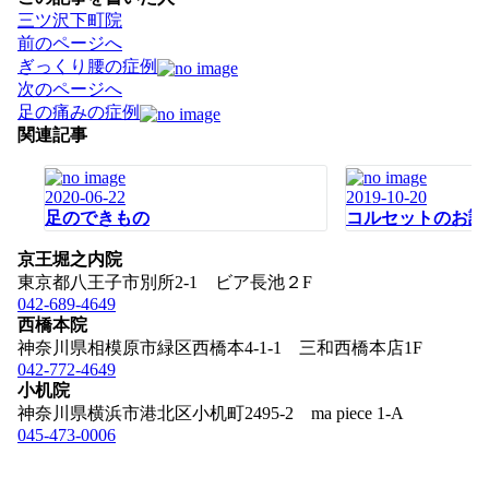
三ツ沢下町院
投
前のページへ
稿
ぎっくり腰の症例
ナ
次のページへ
ビ
足の痛みの症例
ゲ
関連記事
ー
シ
2020-06-22
2019-10-20
ョ
足のできもの
コルセットのお話
ン
京王堀之内院
東京都八王子市別所2-1 ビア長池２F
042-689-4649
西橋本院
神奈川県相模原市緑区西橋本4-1-1 三和西橋本店1F
042-772-4649
小机院
神奈川県横浜市港北区小机町2495-2 ma piece 1-A
045-473-0006