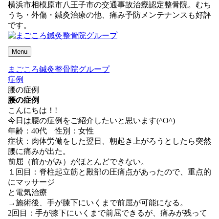
横浜市相模原市八王子市の交通事故治療認定整骨院。むち
うち・外傷・鍼灸治療の他、痛み予防メンテナンスも好評
です。
Menu
まごころ鍼灸整骨院グループ
症例
腰の症例
腰の症例
こんにちは！!
今日は腰の症例をご紹介したいと思います(^O^)
年齢：40代 性別：女性
症状：肉体労働をした翌日、朝起き上がろうとしたら突然
腰に痛みが出た。
前屈（前かがみ）がほとんどできない。
１回目：脊柱起立筋と殿部の圧痛点があったので、重点的
にマッサージ
と電気治療
→施術後、手が膝下にいくまで前屈が可能になる。
2回目：手が膝下にいくまで前屈できるが、痛みが残って