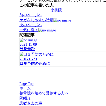
テーピングも状態に合わせてしていますので是非
この記事を書いた人
小机院
投
前のページへ
稿
ケガをしやすい時期
ナ
次のページへ
ビ
一気に夏！
ゲ
関連記事
ー
2021-11-09
シ
外反母趾
ョ
ン
2016-11-23
口臭予防のために
Page Top
ホーム
整骨院を始めて受診する方へ
院紹介
患者さまの声