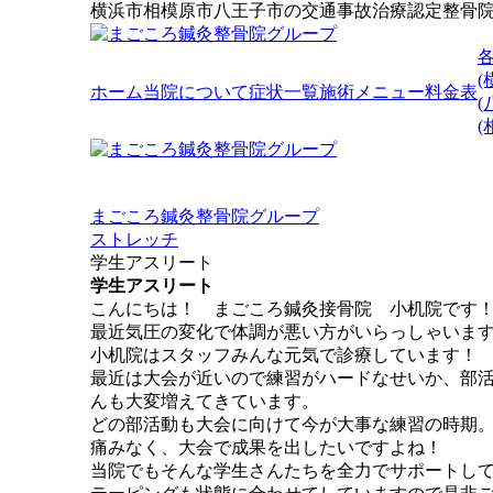
横浜市相模原市八王子市の交通事故治療認定整骨
(
ホーム
当院について
症状一覧
施術メニュー
料金表
(
まごころ鍼灸整骨院グループ
ストレッチ
学生アスリート
学生アスリート
こんにちは！ まごころ鍼灸接骨院 小机院です
最近気圧の変化で体調が悪い方がいらっしゃいま
小机院はスタッフみんな元気で診療しています！
最近は大会が近いので練習がハードなせいか、部
んも大変増えてきています。
どの部活動も大会に向けて今が大事な練習の時期
痛みなく、大会で成果を出したいですよね！
当院でもそんな学生さんたちを全力でサポートし