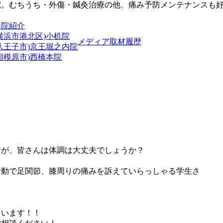
院。むちうち・外傷・鍼灸治療の他、痛み予防メンテナンスも
各院紹介
横浜市港北区)小机院
メディア取材履歴
(八王子市)京王堀之内院
相模原市)西橋本院
！
すが、皆さんは体調は大丈夫でしょうか？
活動で足関節、膝周りの痛みを訴えていらっしゃる学生さ
。
ています！！