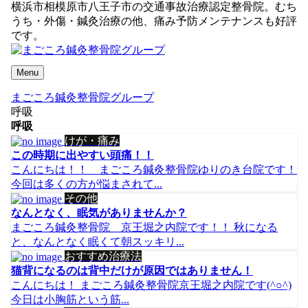
横浜市相模原市八王子市の交通事故治療認定整骨院。むち
うち・外傷・鍼灸治療の他、痛み予防メンテナンスも好評
です。
Menu
まごころ鍼灸整骨院グループ
呼吸
呼吸
けが・痛み
この時期に出やすい頭痛！！
こんにちは！！ まごころ鍼灸整骨院ゆりのき台院です！
今回は多くの方が悩まされて...
その他
なんとなく、眠気がありませんか？
まごころ鍼灸整骨院 京王堀之内院です！！ 秋になる
と、なんとなく眠くて朝スッキリ...
おすすめ治療法
猫背になるのは背中だけが原因ではありません！
こんにちは！ まごころ鍼灸整骨院京王堀之内院です(^○^)
今日は小胸筋という筋...