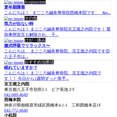
Acupuncture
更年期障害
こんにちは！ まごころ鍼灸整骨院西橋本院です。 &n...
その他
気力が出ない時
こんにちは！ まごころ鍼灸整骨院京王堀之内院です！ 緊
急事態宣言も解除され、 子...
けが・痛み
腹式呼吸でリラックス〜
こんにちは。 まごころ鍼灸整骨院、京王堀之内院です😊
八王子市は...
おすすめ治療法
眠れていますか？
こんにちは！ まごころ鍼灸整骨院、京王堀之内院で
す！！ 今日から1週間ずっと雨予...
京王堀之内院
東京都八王子市別所2-1 ビア長池２F
042-689-4649
西橋本院
神奈川県相模原市緑区西橋本4-1-1 三和西橋本店1F
042-772-4649
小机院