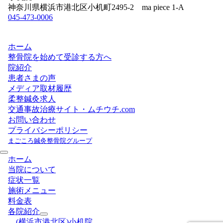
神奈川県横浜市港北区小机町2495-2 ma piece 1-A
045-473-0006
ホーム
整骨院を始めて受診する方へ
院紹介
患者さまの声
メディア取材履歴
柔整鍼灸求人
交通事故治療サイト・ムチウチ.com
お問い合わせ
プライバシーポリシー
まごころ鍼灸整骨院グループ
ホーム
当院について
症状一覧
施術メニュー
料金表
各院紹介
(横浜市港北区)小机院