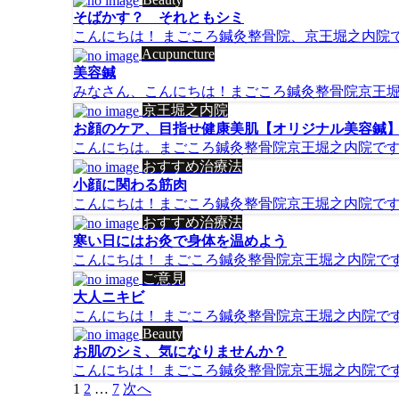
そばかす？ それともシミ
こんにちは！ まごころ鍼灸整骨院、京王堀之内院です(
Acupuncture
美容鍼
みなさん、こんにちは！まごころ鍼灸整骨院京王堀之
京王堀之内院
お顔のケア、目指せ健康美肌【オリジナル美容鍼
こんにちは。まごころ鍼灸整骨院京王堀之内院です。 
おすすめ治療法
小顔に関わる筋肉
こんにちは！まごころ鍼灸整骨院京王堀之内院です。
おすすめ治療法
寒い日にはお灸で身体を温めよう
こんにちは！ まごころ鍼灸整骨院京王堀之内院です(^o
ご意見
大人ニキビ
こんにちは！ まごころ鍼灸整骨院京王堀之内院です(^^
Beauty
お肌のシミ、気になりませんか？
こんにちは！ まごころ鍼灸整骨院京王堀之内院です(^^
投
1
2
…
7
次へ