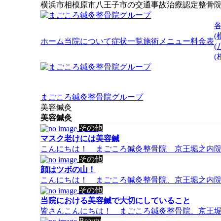
横浜市相模原市八王子市の交通事故治療認定整骨
(
ホーム
当院について
症状一覧
施術メニュー
料金表
(
まごころ鍼灸整骨院グループ
美容鍼灸
美容鍼灸
その他
マスク老けには美容鍼
こんにちは！ まごころ鍼灸整骨院 京王堀之内院です(
その他
顔はツボの山！
こんにちは！ まごころ鍼灸整骨院、京王堀之内院で
その他
当院における美容鍼で大切にしていること
皆さんこんにちは！ まごころ鍼灸整骨院、京王堀之内院
Beauty