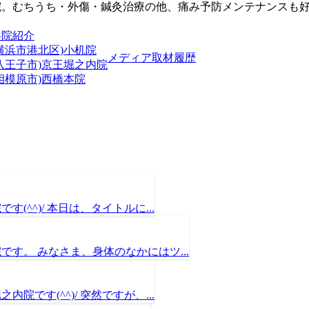
院。むちうち・外傷・鍼灸治療の他、痛み予防メンテナンスも
各院紹介
横浜市港北区)小机院
メディア取材履歴
(八王子市)京王堀之内院
相模原市)西橋本院
^^)/ 本日は、タイトルに...
す。 みなさま、身体のなかにはツ...
です(^^)/ 突然ですが、...