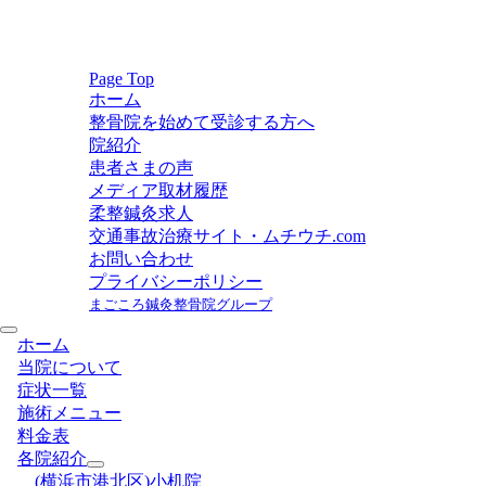
稿
の
ペ
ー
Page Top
ホーム
ジ
整骨院を始めて受診する方へ
送
院紹介
り
患者さまの声
メディア取材履歴
柔整鍼灸求人
交通事故治療サイト・ムチウチ.com
お問い合わせ
プライバシーポリシー
まごころ鍼灸整骨院グループ
ホーム
当院について
症状一覧
施術メニュー
料金表
各院紹介
(横浜市港北区)小机院