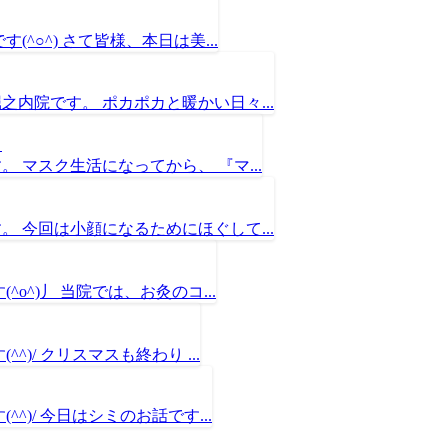
^○^) さて皆様、本日は美...
内院です。 ポカポカと暖かい日々...
】
マスク生活になってから、 『マ...
 今回は小顔になるためにほぐして...
^)丿 当院では、お灸のコ...
)/ クリスマスも終わり ...
)/ 今日はシミのお話です...