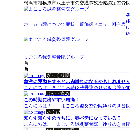
横浜市相模原市八王子市の交通事故治療認定整骨
(
ホーム
当院について
症状一覧
施術メニュー
料金表
(
まごころ鍼灸整骨院グループ
首
首
ぎっくり腰
急激に運動をすると…肉離れになるかもしれませ
こんにちは。まごころ鍼灸整骨院ゆりのき台院です！
けが・痛み
この時期に出やすい頭痛！！
こんにちは！！ まごころ鍼灸整骨院ゆりのき台院で
あくび
知らず知らずのうちに、春バテになっている？
こんにちは。 まごころ鍼灸整骨院 ゆりのき台院で