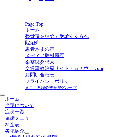
稿
の
ペ
ー
Page Top
ホーム
ジ
整骨院を始めて受診する方へ
送
院紹介
り
患者さまの声
メディア取材履歴
柔整鍼灸求人
交通事故治療サイト・ムチウチ.com
お問い合わせ
プライバシーポリシー
まごころ鍼灸整骨院グループ
ホーム
当院について
症状一覧
施術メニュー
料金表
各院紹介