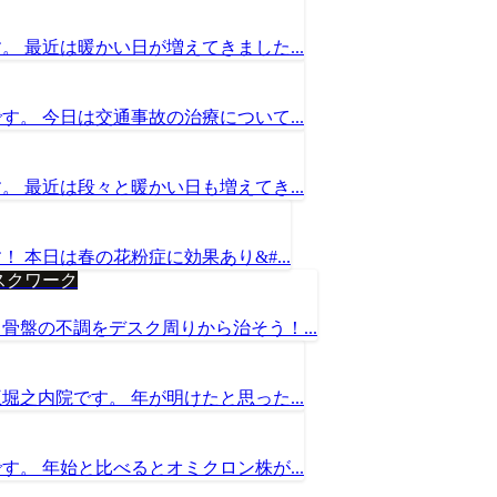
 最近は暖かい日が増えてきました...
。 今日は交通事故の治療について...
 最近は段々と暖かい日も増えてき...
本日は春の花粉症に効果あり&#...
スクワーク
盤の不調をデスク周りから治そう！...
之内院です。 年が明けたと思った...
。 年始と比べるとオミクロン株が...