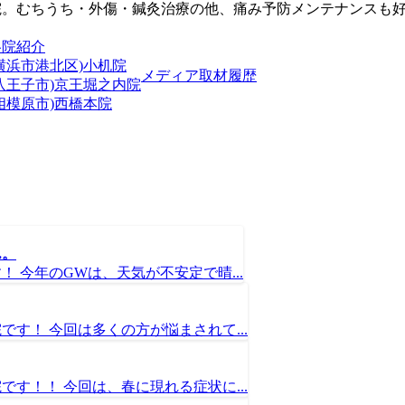
院。むちうち・外傷・鍼灸治療の他、痛み予防メンテナンスも
各院紹介
横浜市港北区)小机院
メディア取材履歴
(八王子市)京王堀之内院
相模原市)西橋本院
ん。
 今年のGWは、天気が不安定で晴...
す！ 今回は多くの方が悩まされて...
す！！ 今回は、春に現れる症状に...