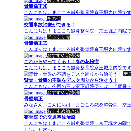
おすすめ治療法
骨盤矯正④
こんにちは。まごころ鍼灸整骨院京王堀之内院です。
その他
交通事故治療ができる！
こんにちは！まごころ鍼灸整骨院 京王堀之内院です
ぎっくり腰
骨盤矯正③
こんばんは！まごころ鍼灸整骨院京王堀之内院です。
おすすめ治療法
これからやってくる！！春の花粉症
こんにちは、まごころ鍼灸整骨院京王堀之内院です！ 
デ
背骨・骨盤の不調をデスク周りから治そう！
こんにちは。今回の三ッ沢下町院便りは、「背骨・骨
おすすめ治療法
骨盤矯正
みなさん、こんにちは！まごころ鍼灸整骨院 京王堀
おすすめ治療法
整骨院での交通事故治療
こんにちは！まごころ鍼灸整骨院 京王堀之内院です
投
1
2
…
10
次へ