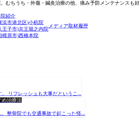
院。むちうち・外傷・鍼灸治療の他、痛み予防メンテナンスも
各院紹介
横浜市港北区)小机院
メディア取材履歴
(八王子市)京王堀之内院
相模原市)西橋本院
 リフレッシュも大事だというこ...
すめ治療法
。整骨院でも交通事故で起こった怪...