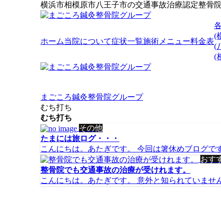
横浜市相模原市八王子市の交通事故治療認定整骨
(
ホーム
当院について
症状一覧
施術メニュー
料金表
(
まごころ鍼灸整骨院グループ
むち打ち
むち打ち
その他
たまには旅ログ・・・
こんにちは。あたぎです。 今回は箸休めブログです。
おす
整骨院でも交通事故の治療が受けれます。
こんにちは。あたぎです。 意外と知られていません