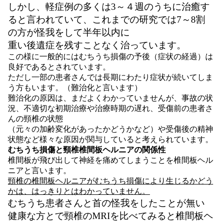
しかし、軽症例の多くは3～４週のうちに治癒す
ると言われていて、これまでの研究では7～8割
の方が怪我をして半年以内に
重い後遺症を残すことなく治っています。
この様に一般的にはむちうち損傷の予後（症状の経過）は
良好であるとされています。
ただし一部の患者さんでは長期にわたり症状が続いてしま
う方もいます。（難治化と言います）
難治化の原因は、まだよくわかっていませんが、事故の状
況、不適切な初期治療や治療時期の遅れ、受傷前の患者さ
んの頸椎の状態
（元々の加齢変化があったかどうかなど）や受傷後の精神
状態など様々な原因が関与していると考えられています。
むちうち損傷と頸椎椎間板ヘルニアの関係性
椎間板が飛び出して神経を痛めてしまうことを椎間板ヘル
ニアと言います。
頸椎の椎間板ヘルニアがむちうち損傷により生じるかどう
かは、はっきりとはわかっていません。
むちうち患者さんと首の怪我をしたことが無い
健康な方とで頸椎のMRIを比べてみると椎間板ヘ