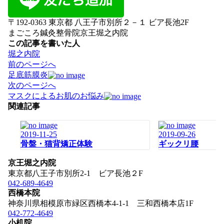
〒192-0363 東京都 八王子市別所２－１ ビア長池2F
まごころ鍼灸整骨院京王堀之内院
この記事を書いた人
堀之内院
投
前のページへ
稿
足底筋膜炎
ナ
次のページへ
ビ
マスクによるお肌のお悩み
ゲ
関連記事
ー
シ
2019-11-25
2019-09-26
ョ
骨盤・猫背矯正体験
ギックリ腰
ン
京王堀之内院
東京都八王子市別所2-1 ビア長池２F
042-689-4649
西橋本院
神奈川県相模原市緑区西橋本4-1-1 三和西橋本店1F
042-772-4649
小机院