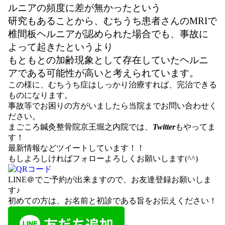
ルニアの頻度に差が無かった
という
研究もあることから、むちうち患者さんのMRIで
椎間板ヘルニアが認められた場合でも、事故に
よって起きたというより
もともとの加齢現象として存在していたヘルニ
アである可能性が高いと考えられています。
この様に、むちうち症はしっかり治療すれば、完治できる
ものになります。
事故等でお困りの方がいましたら当院までお問い合わせく
ださい。
まごころ鍼灸整骨院京王堀之内院では、
Twitter
もやってま
す！
最新情報などツイートしています！！
もしよろしければフォローよろしくお願いします(^^)
LINE＠
でご予約が出来ますので、お友達登録お願いしま
す♪
初めての方は、お名前と初診である旨をお伝えください！