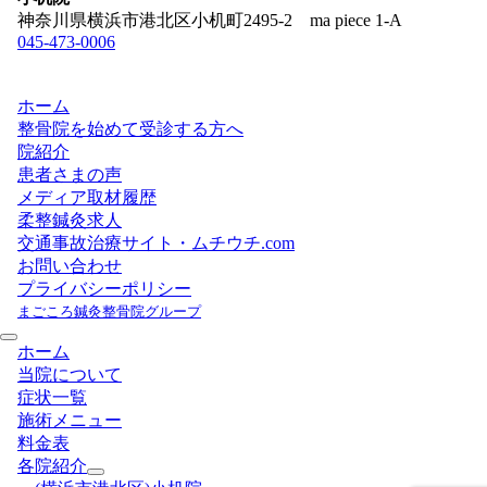
神奈川県横浜市港北区小机町2495-2 ma piece 1-A
045-473-0006
ホーム
整骨院を始めて受診する方へ
院紹介
患者さまの声
メディア取材履歴
柔整鍼灸求人
交通事故治療サイト・ムチウチ.com
お問い合わせ
プライバシーポリシー
まごころ鍼灸整骨院グループ
ホーム
当院について
症状一覧
施術メニュー
料金表
各院紹介