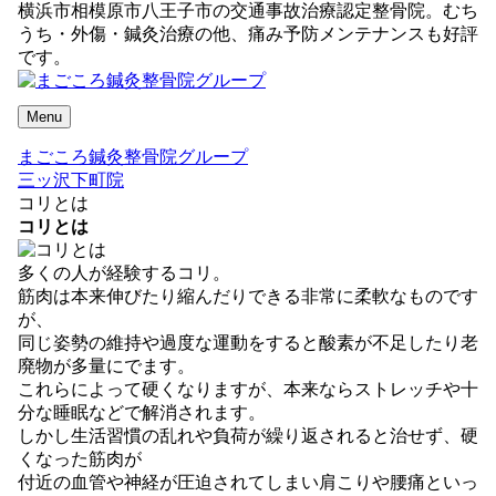
横浜市相模原市八王子市の交通事故治療認定整骨院。むち
うち・外傷・鍼灸治療の他、痛み予防メンテナンスも好評
です。
Menu
まごころ鍼灸整骨院グループ
三ッ沢下町院
コリとは
コリとは
多くの人が経験するコリ。
筋肉は本来伸びたり縮んだりできる非常に柔軟なものです
が、
同じ姿勢の維持や過度な運動をすると酸素が不足したり老
廃物が多量にでます。
これらによって硬くなりますが、本来ならストレッチや十
分な睡眠などで解消されます。
しかし生活習慣の乱れや負荷が繰り返されると治せず、硬
くなった筋肉が
付近の血管や神経が圧迫されてしまい肩こりや腰痛といっ