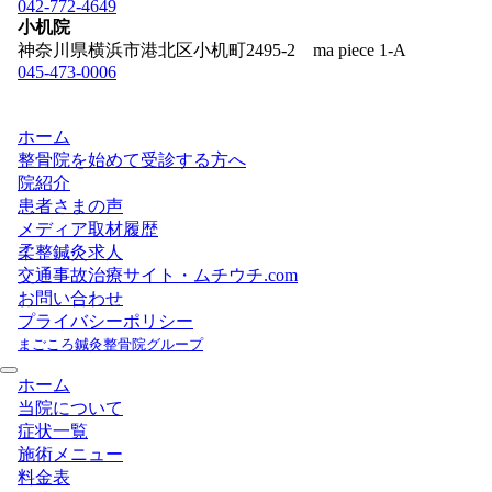
042-772-4649
小机院
神奈川県横浜市港北区小机町2495-2 ma piece 1-A
045-473-0006
ホーム
整骨院を始めて受診する方へ
院紹介
患者さまの声
メディア取材履歴
柔整鍼灸求人
交通事故治療サイト・ムチウチ.com
お問い合わせ
プライバシーポリシー
まごころ鍼灸整骨院グループ
ホーム
当院について
症状一覧
施術メニュー
料金表