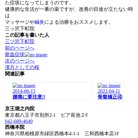
た症状になってしまうのです。
健康的な生活が一番の薬ですが、改善の目途が立たない時
は
マッサージや
鍼灸
による治療をおススメします。
三ッ沢下町院
この記事を書いた人
三ツ沢下町院
投
前のページへ
稿
瘀血症状
ナ
次のページへ
ビ
漢方としての桜
ゲ
関連記事
ー
シ
2014-06-15
2022-04-11
ョ
腰痛に要注意!!
骨盤矯正④
ン
京王堀之内院
東京都八王子市別所2-1 ビア長池２F
042-689-4649
西橋本院
神奈川県相模原市緑区西橋本4-1-1 三和西橋本店1F