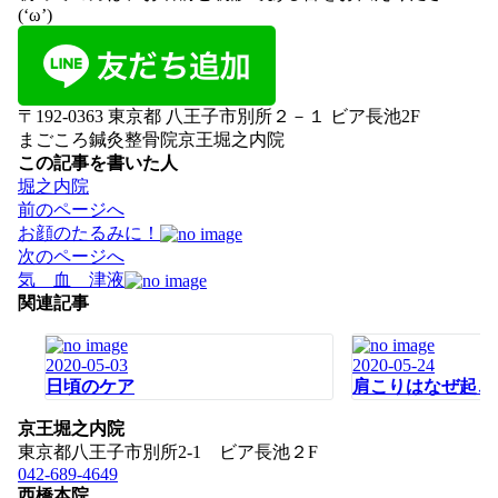
(‘ω’)
〒192-0363 東京都 八王子市別所２－１ ビア長池2F
まごころ鍼灸整骨院京王堀之内院
この記事を書いた人
堀之内院
投
前のページへ
稿
お顔のたるみに！
ナ
次のページへ
ビ
気 血 津液
ゲ
関連記事
ー
シ
2020-05-03
2020-05-24
ョ
日頃のケア
肩こりはなぜ起こ
ン
京王堀之内院
東京都八王子市別所2-1 ビア長池２F
042-689-4649
西橋本院