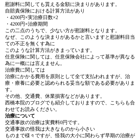
慰謝料に関しても貰える金額に決まりがあります。
自賠責保険における計算方法があり
・4200円×実治療日数×2
・4200円×治療期間
この二点のうちで、少ない方が慰謝料となります。
なぜ、このような決まりがあるかと言いますと慰謝料目当
ての不正を無くす為に
このような計算方法がきまっています。
任意保険に関しては、任意保険会社によって基準が異なる
為に一概には言えません。
治療費に関しては
治療にかかる費用を原則として全て支払われますが、治
療・療養に必要と認められる妥当な額である必要がありま
す。
その他、交通費、休業損害などがあります。
西橋本院のブログでも紹介しておりますので、こちらも合
わせてお読みください。
治療について
交通事故の治療は実費料0円です。
交通事故の怪我は大きなものから小さい
ものまで様々ですが、怪我の大小に関わらず早期の治療が