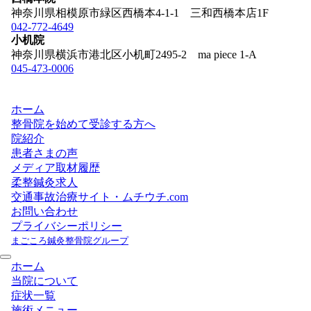
神奈川県相模原市緑区西橋本4-1-1 三和西橋本店1F
042-772-4649
小机院
神奈川県横浜市港北区小机町2495-2 ma piece 1-A
045-473-0006
ホーム
整骨院を始めて受診する方へ
院紹介
患者さまの声
メディア取材履歴
柔整鍼灸求人
交通事故治療サイト・ムチウチ.com
お問い合わせ
プライバシーポリシー
まごころ鍼灸整骨院グループ
ホーム
当院について
症状一覧
施術メニュー