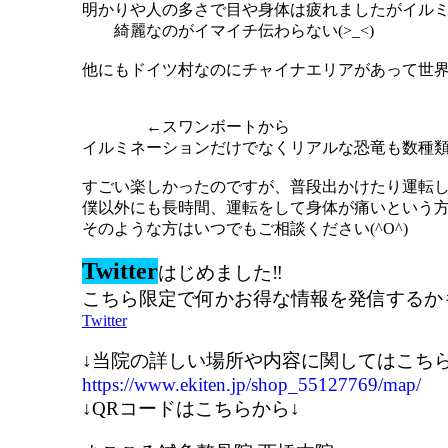
明かりや人の多さで目や身体は疲れましたがイル
綺麗なのがイマイチ伝わらない(>_<)
他にもドイツ村なのにチャイナエリアがあって世界
←スワンボートから
イルミネーションだけでなくリアルな恐竜も数種類
すごい楽しかったのですが、普段出かけたり運転し
僕以外にも長時間、運転をして身体が痛いという
そのような方はいつでもご相談ください(^O^)
Twitter
はじめました‼
こちら限定で何かお得な情報を発信するか
Twitter
↓当院の詳しい場所や内容に関してはこちら
https://www.ekiten.jp/shop_55127769/map/
↓QRコードはこちらから↓