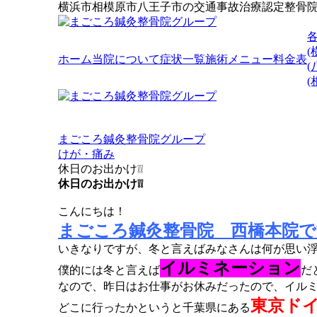
横浜市相模原市八王子市の交通事故治療認定整骨
(
ホーム
当院について
症状一覧
施術メニュー
料金表
(
まごころ鍼灸整骨院グループ
けが・痛み
休日のお出かけ❕❕
休日のお出かけ❕❕
こんにちは！
まごころ鍼灸整骨院 西橋本院で
いきなりですが、冬と言えばみなさんは何が思い
イルミネーション
僕的には冬と言えば
だ
なので、昨日はお仕事がお休みだったので、イルミネー
東京ド
どこに行ったかというと千葉県にある