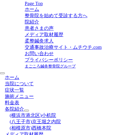
Page Top
ホーム
整骨院を始めて受診する方へ
院紹介
患者さまの声
メディア取材履歴
柔整鍼灸求人
交通事故治療サイト・ムチウチ.com
お問い合わせ
プライバシーポリシー
まごころ鍼灸整骨院グループ
ホーム
当院について
症状一覧
施術メニュー
料金表
各院紹介
(横浜市港北区)小机院
(八王子市)京王堀之内院
(相模原市)西橋本院
メディア取材履歴