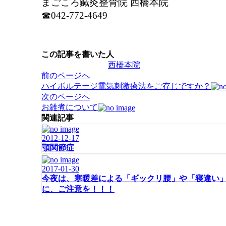
まごころ鍼灸整骨院 西橋本院
☎042-772-4649
この記事を書いた人
西橋本院
投
前のページへ
稿
ハイボルテージ電気刺激療法をご存じですか？
ナ
次のページへ
ビ
お雑煮について
ゲ
関連記事
ー
2012-12-17
シ
顎関節症
ョ
ン
2017-01-30
今夜は、寒暖差による「ギックリ腰」や「寝違い
に、ご注意を！！！