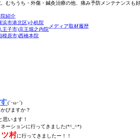
院。むちうち・外傷・鍼灸治療の他、痛み予防メンテナンスも
各院紹介
横浜市港北区)小机院
メディア取材履歴
(八王子市)京王堀之内院
相模原市)西橋本院
す
(`･ω･´)
浮かびますか？
と思います！
ションに行ってきました(*^_^*)
イツ村
に行ってきましたー！！