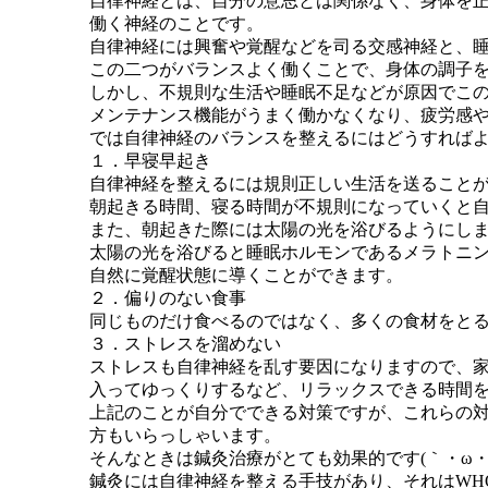
自律神経とは、自分の意思とは関係なく、身体を
働く神経のことです。
自律神経には興奮や覚醒などを司る交感神経と、
この二つがバランスよく働くことで、身体の調子
しかし、不規則な生活や睡眠不足などが原因でこ
メンテナンス機能がうまく働かなくなり、疲労感
では自律神経のバランスを整えるにはどうすれば
１．早寝早起き
自律神経を整えるには規則正しい生活を送ること
朝起きる時間、寝る時間が不規則になっていくと
また、朝起きた際には太陽の光を浴びるようにし
太陽の光を浴びると睡眠ホルモンであるメラトニ
自然に覚醒状態に導くことができます。
２．偏りのない食事
同じものだけ食べるのではなく、多くの食材をと
３．ストレスを溜めない
ストレスも自律神経を乱す要因になりますので、
入ってゆっくりするなど、リラックスできる時間
上記のことが自分でできる対策ですが、これらの
方もいらっしゃいます。
そんなときは鍼灸治療がとても効果的です(｀・ω・´
鍼灸には自律神経を整える手技があり、それはWH