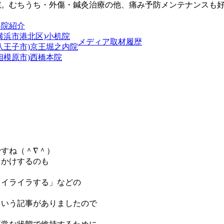
院。むちうち・外傷・鍼灸治療の他、痛み予防メンテナンスも
各院紹介
横浜市港北区)小机院
メディア取材履歴
(八王子市)京王堀之内院
相模原市)西橋本院
すね（＾∇＾）
出かけするのも
「イライラする」などの
という記事がありましたので