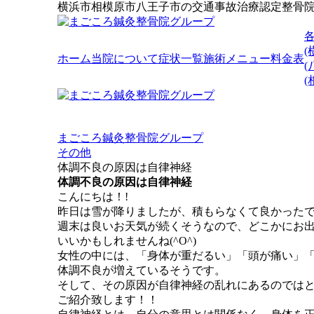
横浜市相模原市八王子市の交通事故治療認定整骨
(
ホーム
当院について
症状一覧
施術メニュー
料金表
(
まごころ鍼灸整骨院グループ
その他
体調不良の原因は自律神経
体調不良の原因は自律神経
こんにちは！!
昨日は雪が降りましたが、積もらなくて良かったで
週末は良いお天気が続くそうなので、どこかにお
いいかもしれませんね(^O^)
女性の中には、「身体が重だるい」「頭が痛い」
体調不良が増えているそうです。
そして、その原因が自律神経の乱れにあるのでは
ご紹介致します！！