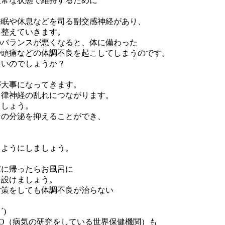
正常な状態で維持するために
睡眠や休息などを司る副交感神経があり、
を整えていきます。
のバランスが悪くなると、体に備わった
や頭痛などの体調不良を起こしてしまうのです。
よいのでしょうか？
が大事になってきます。
自律神経の乱れにつながります。
ましょう。
ンの分泌を抑えることができ、
るようにしましょう。
家に帰ったらお風呂に
を設けましょう。
対策をしても体調不良が治らない
)
O（病気の研究をしている世界保健機関）も