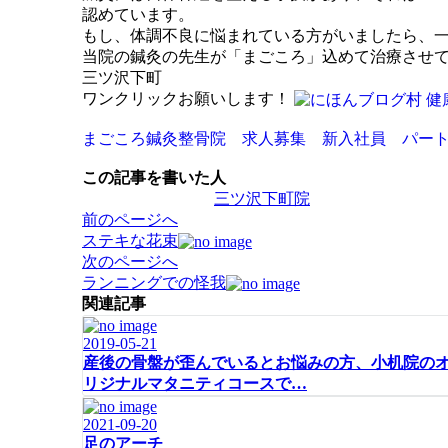
認めています。
もし、体調不良に悩まれている方がいましたら、一
当院の鍼灸の先生が「まごころ」込めて治療させ
三ツ沢下町
ワンクリックお願いします！
まごころ鍼灸整骨院 求人募集 新入社員 パー
この記事を書いた人
三ツ沢下町院
投
前のページへ
稿
ステキな花束
ナ
次のページへ
ビ
ランニングでの怪我
ゲ
関連記事
ー
2019-05-21
シ
産後の骨盤が歪んでいるとお悩みの方、小机院の
ョ
リジナルマタニティコースで…
ン
2021-09-20
足のアーチ