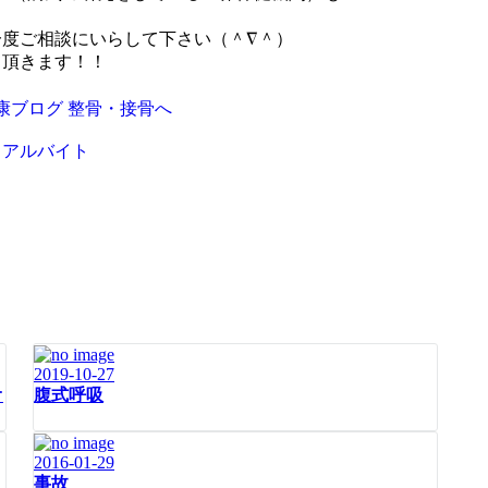
度ご相談にいらして下さい（＾∇＾）
て頂きます！！
トアルバイト
2019-10-27
オ
腹式呼吸
2016-01-29
事故