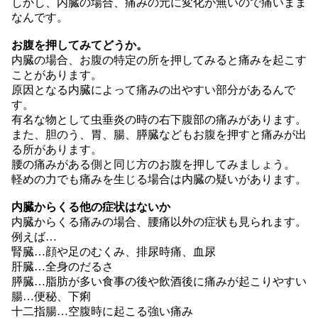
しかし、内臓の場合、痛みの元に変化が無いので痛いまま
なんです。
お腹を押してみてどうか。
内臓の場合、お腹の特定の所を押してみると痛みを起こす
ことがあります。
原因となる内臓によって痛みの出やすい部分があるんで
す。
有名な物として虫垂炎の時の右下腹部の痛みがあります。
また、胆のう、胃、腸、膵臓などもお腹を押すと痛みが出
る所があります。
腰の痛みがある側と同じ方のお腹を押してみましょう。
軽めの力でも痛みを生じる場合は内臓の疑いがあります。
内臓からくる他の症状はないか
内臓からくる痛みの場合、腰痛以外の症状も見られます。
例えば…
腎臓…顔や足のむくみ、排尿時痛、血尿
肝臓…全身のだるさ
膵臓…脂肪が多い食事の後や飲酒後に痛みが起こりやすい
腸…便秘、下痢
十二指腸…空腹時に起こる強い痛み