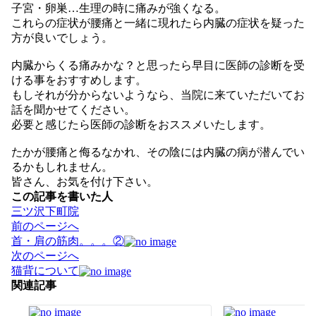
子宮・卵巣…生理の時に痛みが強くなる。
これらの症状が腰痛と一緒に現れたら内臓の症状を疑った
方が良いでしょう。
内臓からくる痛みかな？と思ったら早目に医師の診断を受
ける事をおすすめします。
もしそれが分からないようなら、当院に来ていただいてお
話を聞かせてください。
必要と感じたら医師の診断をおススメいたします。
たかが腰痛と侮るなかれ、その陰には内臓の病が潜んでい
るかもしれません。
皆さん、お気を付け下さい。
この記事を書いた人
三ツ沢下町院
投
前のページへ
稿
首・肩の筋肉。。。②
ナ
次のページへ
ビ
猫背について
ゲ
関連記事
ー
シ