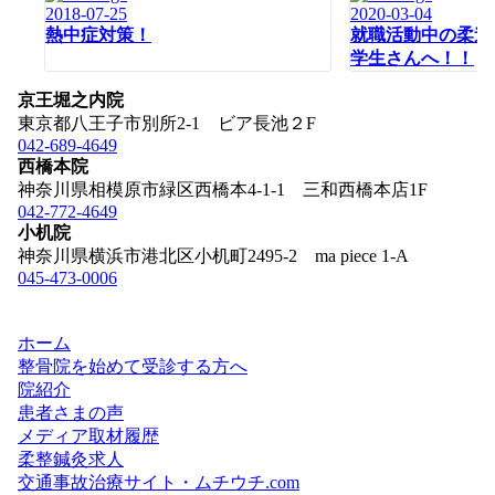
2018-07-25
2020-03-04
ョ
熱中症対策！
就職活動中の柔道
ン
学生さんへ！！
京王堀之内院
東京都八王子市別所2-1 ビア長池２F
042-689-4649
西橋本院
神奈川県相模原市緑区西橋本4-1-1 三和西橋本店1F
042-772-4649
小机院
神奈川県横浜市港北区小机町2495-2 ma piece 1-A
045-473-0006
ホーム
整骨院を始めて受診する方へ
院紹介
患者さまの声
メディア取材履歴
柔整鍼灸求人
交通事故治療サイト・ムチウチ.com