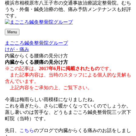
横浜市相模原市八王子市の交通事故治療認定整骨院。むち
うち・外傷・鍼灸治療の他、痛み予防メンテナンスも好評
です。
Menu
まごころ鍼灸整骨院グループ
けが・痛み
内臓からくる腰痛の見分け方
内臓からくる腰痛の見分け方
※この記事は、
2017年6月に掲載されたもの
です。
また記事内容は、当時のスタッフによる個人的な見解も
含んでいます。
上記内容をご承知の上、ご覧下さい。
今週は梅雨らしい雨模様になりましたね。
これを過ぎたら、さらに暖かくなっていくのでしょうか。
蒸し暑いのは苦手な、どうもまごころ鍼灸整骨院三ッ沢下
町院（当時）です。
先日、
こちら
のブログで内臓からくる痛みのお話をしまし