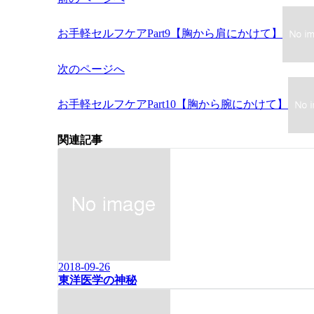
稿
ナ
お手軽セルフケアPart9【胸から肩にかけて】
ビ
ゲ
次のページへ
ー
シ
ョ
お手軽セルフケアPart10【胸から腕にかけて】
ン
関連記事
2018-09-26
東洋医学の神秘