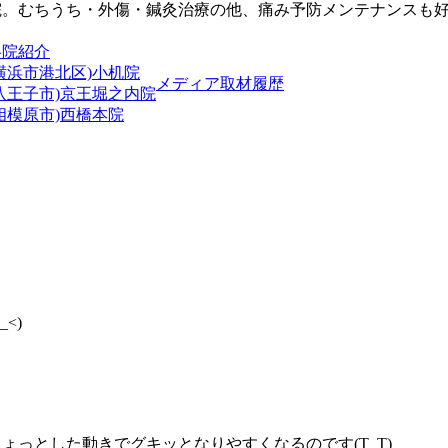
院。むちうち・外傷・鍼灸治療の他、痛み予防メンテナンスも
各院紹介
横浜市港北区)小机院
メディア取材履歴
(八王子市)京王堀之内院
相模原市)西橋本院
<)
っとした動きでグキッとなりやすくなるのです(T_T)