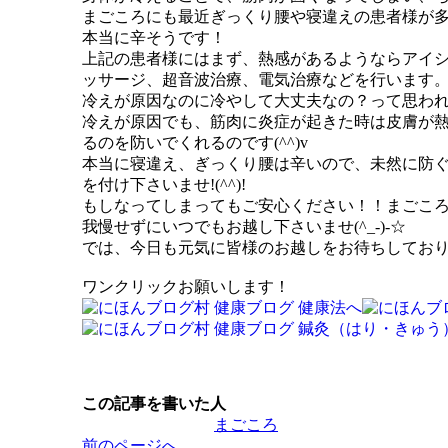
まごころにも最近ぎっくり腰や寝違えの患者様が
本当に辛そうです！
上記の患者様にはまず、熱感があるようならアイ
ッサージ、超音波治療、電気治療などを行います
冷えが原因なのに冷やして大丈夫なの？って思わ
冷えが原因でも、筋肉に炎症が起きた時は皮膚が
るのを防いでくれるのです(^^)v
本当に寝違え、ぎっくり腰は辛いので、未然に防
を付け下さいませ!(^^)!
もしなってしまってもご安心ください！！まごこ
我慢せずにいつでもお越し下さいませ(^_-)-☆
では、今日も元気に皆様のお越しをお待ちしており
ワンクリックお願いします！
この記事を書いた人
まごころ
投
前のページへ