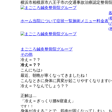
横浜市相模原市八王子市の交通事故治療認定整骨
(
ホーム
当院について
症状一覧
施術メニュー
料金表
(
まごころ鍼灸整骨院グループ
その他
冷え＝？？
冷え＝？？
こんにちは♪
最近、朝晩が寒くなってきましたね！
こんなときに身体に異変が起こりやすくなります(>_
冷え＝？なんでしょう？？
正解は…
「冷え＝ぎっくり腰&寝違え」
です！！
身体が冷えることで、筋肉が固くなってしまい、ちょ