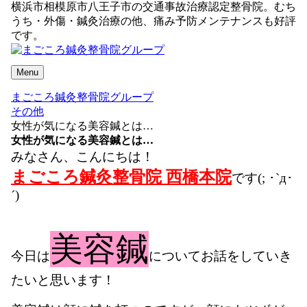
横浜市相模原市八王子市の交通事故治療認定整骨院。むち
うち・外傷・鍼灸治療の他、痛み予防メンテナンスも好評
です。
Menu
まごころ鍼灸整骨院グループ
その他
女性が気になる美容鍼とは…
女性が気になる美容鍼とは…
みなさん、こんにちは！
まごころ鍼灸整骨院 西橋本院
です(; ･`д･
´)
美容鍼
今日は
についてお話をしていき
たいと思います！