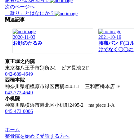
患者様へのお知らせ
ナ
次のページへ
ビ
「凝り」とはなにか？
ゲ
関連記事
ー
シ
2020-11-03
2021-10-19
ョ
お顔のたるみ
腰痛バンド(コル
ン
けでなく〇〇にも
京王堀之内院
東京都八王子市別所2-1 ビア長池２F
042-689-4649
西橋本院
神奈川県相模原市緑区西橋本4-1-1 三和西橋本店1F
042-772-4649
小机院
神奈川県横浜市港北区小机町2495-2 ma piece 1-A
045-473-0006
ホーム
整骨院を始めて受診する方へ