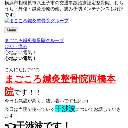
横浜市相模原市八王子市の交通事故治療認定整骨院。むち
うち・外傷・鍼灸治療の他、痛み予防メンテナンスも好評
です。
Menu
まごころ鍼灸整骨院グループ
けが・痛み
心地よい電気！
心地よい電気！
こんにちは(*^^*)
まごころ鍼灸整骨院西橋本
院
です！！
今日も気温が高く、凄い暑いですね(>_<)
干渉波
今日は当院で使っている
についてお話していき
ます！
👈
干渉波です！