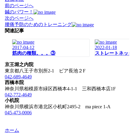
投
前のページへ
稿
鍼のパワー！
ナ
次のページへ
ビ
腰痛予防のためのトレーニング
ゲ
関連記事
ー
シ
2017-04-12
2022-01-18
ョ
筋肉の種類。。。③
ストレートネック
ン
京王堀之内院
東京都八王子市別所2-1 ビア長池２F
042-689-4649
西橋本院
神奈川県相模原市緑区西橋本4-1-1 三和西橋本店1F
042-772-4649
小机院
神奈川県横浜市港北区小机町2495-2 ma piece 1-A
045-473-0006
ホーム