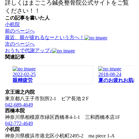
詳しくはまごころ鍼灸整骨院公式サイトをご覧
ください！！
この記事を書いた人
小机院
投
前のページへ
稿
最近、眼が疲れるなーという方へ！
ナ
次のページへ
ビ
おうちで代謝アップ♪
ゲ
関連記事
ー
シ
2022-02-25
2018-08-24
ョ
眼精疲労
夏のお疲れお肌に
ン
京王堀之内院
東京都八王子市別所2-1 ビア長池２F
042-689-4649
西橋本院
神奈川県相模原市緑区西橋本4-1-1 三和西橋本店1F
042-772-4649
小机院
神奈川県横浜市港北区小机町2495-2 ma piece 1-A