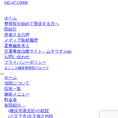
045-473-0006
ホーム
整骨院を始めて受診する方へ
院紹介
患者さまの声
メディア取材履歴
柔整鍼灸求人
交通事故治療サイト・ムチウチ.com
お問い合わせ
プライバシーポリシー
まごころ鍼灸整骨院グループ
ホーム
当院について
症状一覧
施術メニュー
料金表
各院紹介
(横浜市港北区)小机院
(八王子市)京王堀之内院