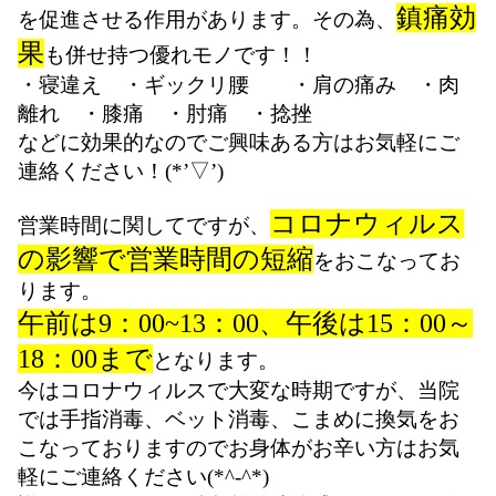
鎮痛効
を促進させる作用があります。その為、
果
も併せ持つ優れモノです！！
・寝違え ・ギックリ腰 ・肩の痛み ・肉
離れ ・膝痛 ・肘痛 ・捻挫
などに効果的なのでご興味ある方はお気軽にご
連絡ください！(*’▽’)
コロナウィルス
営業時間に関してですが、
の影響で営業時間の短縮
をおこなってお
ります。
午前は9：00~13：00、午後は15：00～
18：00まで
となります。
今はコロナウィルスで大変な時期ですが、当院
では手指消毒、ベット消毒、こまめに換気をお
こなっておりますのでお身体がお辛い方はお気
軽にご連絡ください(*^-^*)