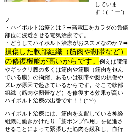
していま
す！( ｀ー´)
ノ
・ハイボルト治療とは？➡高電圧をカラダの負傷
部位に浸透させる電気治療です。
・どうしてハイボルト治療がおススメなのか？➡
損傷した軟部組織（筋肉や靭帯など）
の修復機能が高いからです。
例えば
腰痛
やギックリ腰の多くは筋肉や筋膜（筋肉を包ん
でいる膜）の拘縮、あるいは靭帯や腱の損傷や
ズレが原因で起きているからです。
そこで軟部
組織（筋肉や靭帯など）を修復する効果が高い
ハイボルト治療の出番です！！(*^^)
ハイボルト治療には、筋肉を支配している神経
組織に働きかけたり「筋ポンプ作用」を促進さ
せることによって緊張した筋肉を緩和し、血行