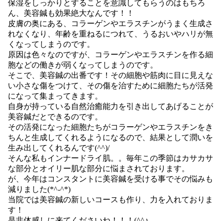
保湿をしっかりとすることを意識してもらうのはもちろ
ん、美容鍼も効果絶大なんです！！
皮膚の奥にある、コラーゲンやエラスチンがうまく生成さ
れなくなり、年齢を重ねるにつれて、うるおいやハリが無
くなってしまうのです。
原因は色々なのですが、コラーゲンやエラスチンを作る細
胞などの働きが弱くなってしまうのです。
そこで、美容鍼の出番です！その細胞や筋肉に目に見えな
い小さな傷をつけて、その傷を治すために細胞たちが活発
になって集まってきます。
自身が持っている自然治癒能力を引き出してあげることが
美容鍼だとできるのです。
その活発になった細胞たちがコラーゲンやエラスチンをき
ちんと生成してくれるようになるので、結果として潤いを
生み出してくれるんです(^^)/
そんな私もインナードライ肌。。毎年この季節はカサカサ
な部分とオイリー肌な部分に悩まされております。
が、今年はコンスタントに美容鍼を受ける事でその悩みも
減りました(*^-^*)
当院では美容鍼の新しいコースも作り、力を入れておりま
す！
是非体感しに来てくださいね！！！(^^♪