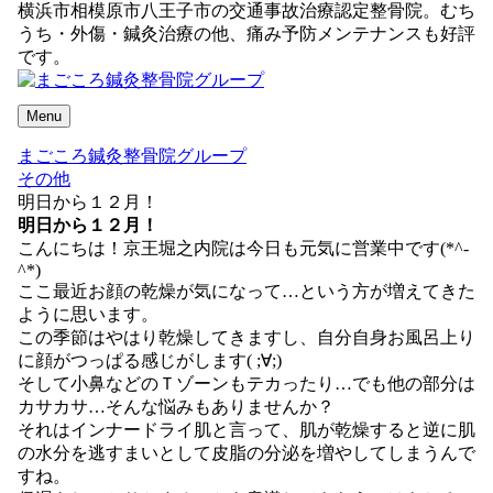
横浜市相模原市八王子市の交通事故治療認定整骨院。むち
うち・外傷・鍼灸治療の他、痛み予防メンテナンスも好評
です。
Menu
まごころ鍼灸整骨院グループ
その他
明日から１２月！
明日から１２月！
こんにちは！京王堀之内院は今日も元気に営業中です(*^-
^*)
ここ最近お顔の乾燥が気になって…という方が増えてきた
ように思います。
この季節はやはり乾燥してきますし、自分自身お風呂上り
に顔がつっぱる感じがします( ;∀;)
そして小鼻などのＴゾーンもテカったり…でも他の部分は
カサカサ…そんな悩みもありませんか？
それはインナードライ肌と言って、肌が乾燥すると逆に肌
の水分を逃すまいとして皮脂の分泌を増やしてしまうんで
すね。