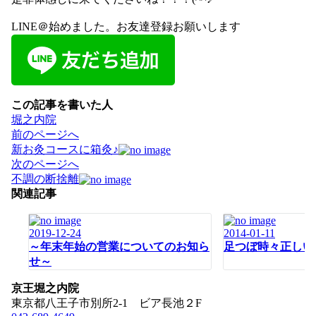
LINE＠始めました。お友達登録お願いします
この記事を書いた人
堀之内院
投
前のページへ
稿
新お灸コースに箱灸♪
ナ
次のページへ
ビ
不調の断捨離
ゲ
関連記事
ー
シ
2019-12-24
2014-01-11
ョ
～年末年始の営業についてのお知ら
足つぼ時々正しい参
ン
せ～
京王堀之内院
東京都八王子市別所2-1 ビア長池２F