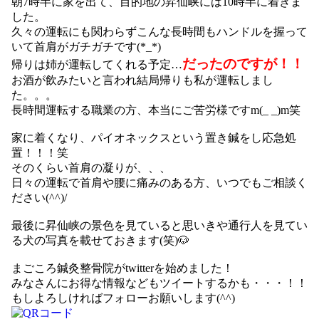
朝7時半に家を出て、目的地の昇仙峡には10時半に着きま
した。
久々の運転にも関わらずこんな長時間もハンドルを握って
いて首肩がガチガチです(*_*)
だったのですが
！！
帰りは姉が運転してくれる予定…
お酒が飲みたいと言われ結局帰りも私が運転しまし
た。。。
長時間運転する職業の方、本当にご苦労様ですm(_ _)m笑
家に着くなり、パイオネックスという置き鍼をし応急処
置！！！笑
そのくらい首肩の凝りが、、、
日々の運転で首肩や腰に痛みのある方、いつでもご相談く
ださい(^^)/
最後に昇仙峡の景色を見ていると思いきや通行人を見てい
る犬の写真を載せておきます(笑)🐶
まごころ鍼灸整骨院がtwitterを始めました！
みなさんにお得な情報などもツイートするかも・・・！！
もしよろしければフォローお願いします(^^)