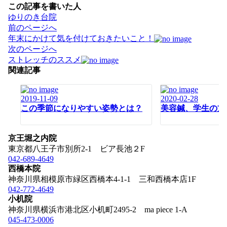
この記事を書いた人
ゆりのき台院
投
前のページへ
稿
年末にかけて気を付けておきたいこと！
ナ
次のページへ
ビ
ストレッチのススメ
ゲ
関連記事
ー
シ
2019-11-09
2020-02-28
ョ
この季節になりやすい姿勢とは？
美容鍼、学生の方
ン
京王堀之内院
東京都八王子市別所2-1 ビア長池２F
042-689-4649
西橋本院
神奈川県相模原市緑区西橋本4-1-1 三和西橋本店1F
042-772-4649
小机院
神奈川県横浜市港北区小机町2495-2 ma piece 1-A
045-473-0006