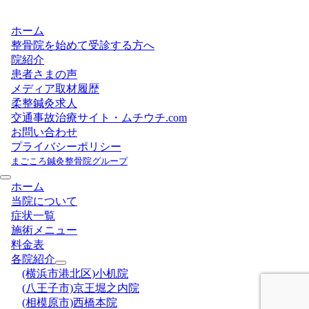
ホーム
整骨院を始めて受診する方へ
院紹介
患者さまの声
メディア取材履歴
柔整鍼灸求人
交通事故治療サイト・ムチウチ.com
お問い合わせ
プライバシーポリシー
まごころ鍼灸整骨院グループ
ホーム
当院について
症状一覧
施術メニュー
料金表
各院紹介
(横浜市港北区)小机院
(八王子市)京王堀之内院
(相模原市)西橋本院