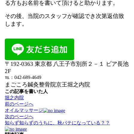
る方もお名前を書いて頂けると助かります。
その後、当院のスタッフが確認でき次第返信致
します。
〒192-0363 東京都 八王子市別所２－１ ビア長池
2F
℡：042-689-4649
まごころ鍼灸整骨院京王堀之内院
この記事を書いた人
堀之内院
投
前のページへ
稿
オイルマッサージ
ナ
次のページへ
ビ
知らず知らずのうちに、秋バテになっている？？
ゲ