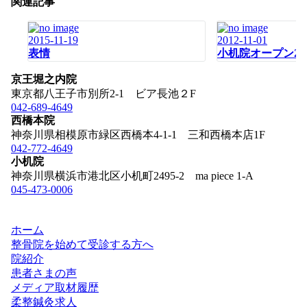
関連記事
ー
シ
ョ
2015-11-19
2012-11-01
ン
表情
小机院オープン2
京王堀之内院
東京都八王子市別所2-1 ビア長池２F
042-689-4649
西橋本院
神奈川県相模原市緑区西橋本4-1-1 三和西橋本店1F
042-772-4649
小机院
神奈川県横浜市港北区小机町2495-2 ma piece 1-A
045-473-0006
ホーム
整骨院を始めて受診する方へ
院紹介
患者さまの声
メディア取材履歴
柔整鍼灸求人