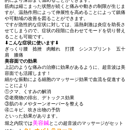
的により深部まで温めることができます。
筋肉は縮こまった状態が続くと痛みや動きの制限が生じま
すが、温熱作用によって伸展性を高めることによって鎮痛
や可動域の改善を図ることができます。
ですが急性的な症状に対しては、温熱刺激は炎症を助長さ
せてしまうので、症状の段階に合わせてモードを切り替え
ることも可能です。
⬇︎こんな症状に使います⬇︎
ぎっくり腰 捻挫 肉離れ 打撲 シンスプリント 五十
肩 膝痛
美容面での効果
上記のような痛みの治療に効果があるように、超音波は美
容面でも活躍します！
細かな振動による細胞のマッサージ効果で血流を促進する
ことにより
①クマ、くすみの解消
②老廃物の排出、デトックス効果
③肌のキメやターンオーバーを整える
④ニキビ、吹き出物の予防
といった効果があります。
美容鍼
堀之内院では
とこの超音波のマッサージがセット