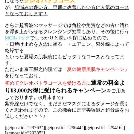
クレオパトラコース
になった
が、
肌悩みの多い方、早期に改善したい方に人気のコース
となっております！
さらに超音波のマッサージでは角栓や角質などの古い汚れ
を浮き上がらせるクレンジング効果もあり、その後に行う
MCRパック
でしっかりと潤いを閉じ込めるので、
・日焼け止めを入念に塗る ・エアコン、紫外線によって
乾燥する
といった夏場の肌状態にもピッタリなコースとなってま
す。
ただいま京王堀之内院では「
夏の健康美肌キャンペーン
」
を行なっており、
通常の料金よ
初めてクレオパトラコースを受ける方に
り¥3,000お得に受けられるキャンペーン
をご用意
しております。(9月末まで)
紫外線だけでなく、まだまだマスクによるダメージが長引
くと思われますので、この機会に是非美容鍼と超音波をお
試しください＾＾♪
[getpost id=”29763″][getpost id=”29644″][getpost id=”29416″]
[getpost id=”29385″]