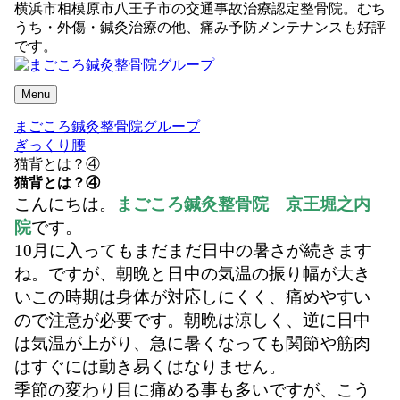
横浜市相模原市八王子市の交通事故治療認定整骨院。むち
うち・外傷・鍼灸治療の他、痛み予防メンテナンスも好評
です。
Menu
まごころ鍼灸整骨院グループ
ぎっくり腰
猫背とは？④
猫背とは？④
こんにちは。
まごころ鍼灸整骨院 京王堀之内
院
です。
10月に入ってもまだまだ日中の暑さが続きます
ね。ですが、朝晩と日中の気温の振り幅が大き
いこの時期は身体が対応しにくく、痛めやすい
ので注意が必要です。朝晩は涼しく、逆に日中
は気温が上がり、急に暑くなっても関節や筋肉
はすぐには動き易くはなりません。
季節の変わり目に痛める事も多いですが、こう