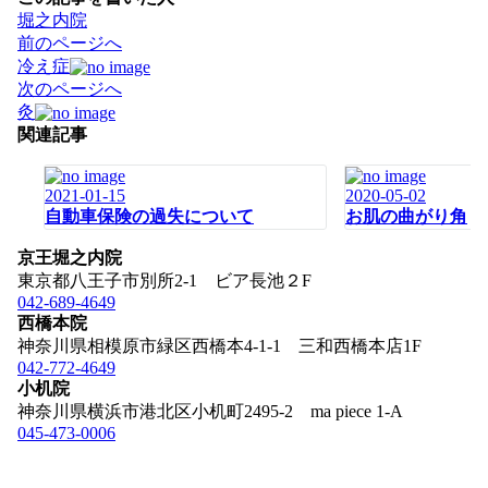
堀之内院
投
前のページへ
稿
冷え症
ナ
次のページへ
ビ
灸
ゲ
関連記事
ー
シ
2021-01-15
2020-05-02
ョ
自動車保険の過失について
お肌の曲がり角
ン
京王堀之内院
東京都八王子市別所2-1 ビア長池２F
042-689-4649
西橋本院
神奈川県相模原市緑区西橋本4-1-1 三和西橋本店1F
042-772-4649
小机院
神奈川県横浜市港北区小机町2495-2 ma piece 1-A
045-473-0006