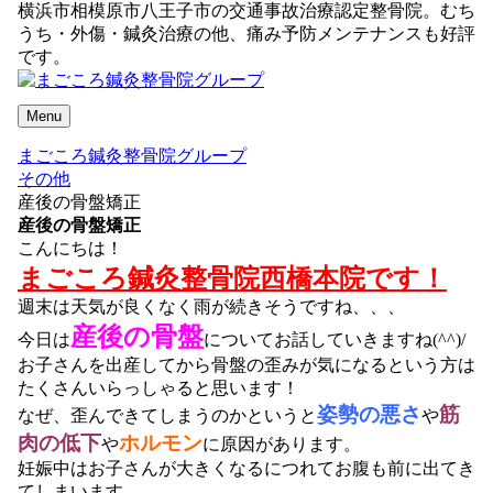
横浜市相模原市八王子市の交通事故治療認定整骨院。むち
うち・外傷・鍼灸治療の他、痛み予防メンテナンスも好評
です。
Menu
まごころ鍼灸整骨院グループ
その他
産後の骨盤矯正
産後の骨盤矯正
こんにちは！
まごころ鍼灸整骨院西橋本院です！
週末は天気が良くなく雨が続きそうですね、、、
産後の骨盤
今日は
についてお話していきますね(^^)/
お子さんを出産してから骨盤の歪みが気になるという方は
たくさんいらっしゃると思います！
姿勢の悪さ
筋
なぜ、歪んできてしまうのかというと
や
肉の低下
ホルモン
や
に原因があります。
妊娠中はお子さんが大きくなるにつれてお腹も前に出てき
てしまいます。