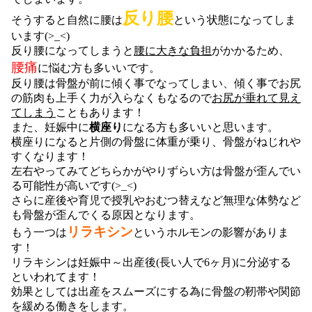
反り腰
そうすると自然に腰は
という状態になってしま
います(>_<)
反り腰になってしまうと
腰に大きな負担
がかかるため、
腰痛
に悩む方も多いいです。
反り腰は骨盤が前に傾く事でなってしまい、傾く事でお尻
の筋肉も上手く力が入らなくもなるので
お尻が垂れて見え
てしまう
こともあります！
また、妊娠中に
横座り
になる方も多いいと思います。
横座りになると片側の骨盤に体重が乗り、骨盤がねじれや
すくなります！
左右やってみてどちらかがやりずらい方は骨盤が歪んでい
る可能性が高いです(>_<)
さらに産後や育児で授乳やおむつ替えなど無理な体勢など
も骨盤が歪んでくる原因となります。
リラキシン
もう一つは
というホルモンの
影響がありま
す！
リラキシンは妊娠中～出産後(長い人で6ヶ月)に分泌する
といわれてます！
効果としては出産をスムーズにする為に骨盤の靭帯や関節
を緩める働きをします。