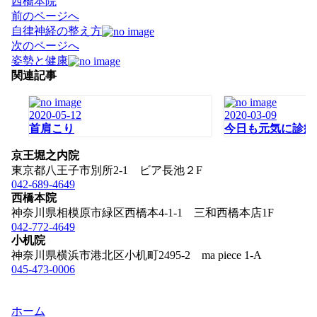
西橋本院
投
前のページへ
稿
自律神経の整え方
ナ
次のページへ
ビ
姿勢と健康
ゲ
関連記事
ー
シ
2020-05-12
2020-03-09
ョ
首肩こり
今日も元気に診療
ン
京王堀之内院
東京都八王子市別所2-1 ビア長池２F
042-689-4649
西橋本院
神奈川県相模原市緑区西橋本4-1-1 三和西橋本店1F
042-772-4649
小机院
神奈川県横浜市港北区小机町2495-2 ma piece 1-A
045-473-0006
ホーム