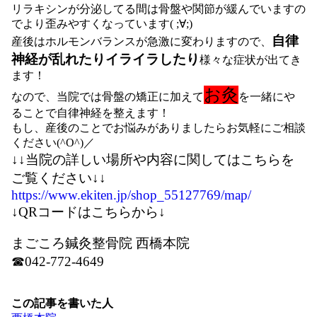
リラキシンが分泌してる間は骨盤や関節が緩んでいますの
でより歪みやすくなっています( ;∀;)
自律
産後はホルモンバランスが急激に変わりますので、
神経が乱れたりイライラしたり
様々な症状が出てき
ます！
お灸
なので、当院では骨盤の矯正に加えて
を一緒にや
ることで自律神経を整えます！
もし、産後のことでお悩みがありましたらお気軽にご相談
ください(^O^)／
↓↓当院の詳しい場所や内容に関してはこちらを
ご覧ください↓↓
https://www.ekiten.jp/shop_55127769/map/
↓QRコードはこちらから↓
まごころ鍼灸整骨院 西橋本院
☎042-772-4649
この記事を書いた人