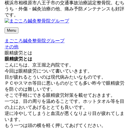
横浜市相模原市八王子市の交通事故治療認定整骨院。むち
うち・外傷・鍼灸治療の他、痛み予防メンテナンスも好評
です。
Menu
まごころ鍼灸整骨院グループ
その他
眼精疲労とは
眼精疲労とは
こんにちは、京王堀之内院です。
今回は眼精疲労について書いていきます。
目が疲れるとういのは現代病みたいなものです。
ＰＣやスマホ等目に悪いものがとても多い昨今で眼精疲労
を防ぐのは難しいです。
そこで手軽にできる眼精疲労対策を載せておきます。
一つは、目の周りを温めることです。ホットタオル等を目
の上においてあげるととても良いです。
逆に冷やしてしまうと血流が悪くなりより目が疲れてしま
います。
もう一つは頭の横を軽く押してあげてください。