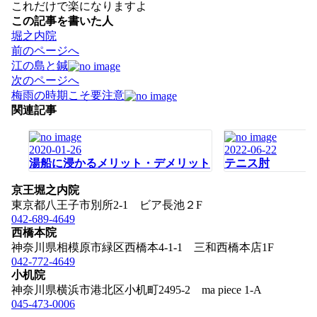
これだけで楽になりますよ
この記事を書いた人
堀之内院
投
前のページへ
稿
江の島と鍼
ナ
次のページへ
ビ
梅雨の時期こそ要注意
ゲ
関連記事
ー
シ
2020-01-26
2022-06-22
ョ
湯船に浸かるメリット・デメリット
テニス肘
ン
京王堀之内院
東京都八王子市別所2-1 ビア長池２F
042-689-4649
西橋本院
神奈川県相模原市緑区西橋本4-1-1 三和西橋本店1F
042-772-4649
小机院
神奈川県横浜市港北区小机町2495-2 ma piece 1-A
045-473-0006