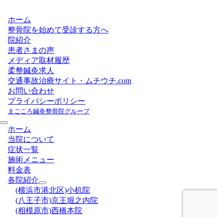
ホーム
整骨院を始めて受診する方へ
院紹介
患者さまの声
メディア取材履歴
柔整鍼灸求人
交通事故治療サイト・ムチウチ.com
お問い合わせ
プライバシーポリシー
まごころ鍼灸整骨院グループ
ホーム
当院について
症状一覧
施術メニュー
料金表
各院紹介
(横浜市港北区)小机院
(八王子市)京王堀之内院
(相模原市)西橋本院