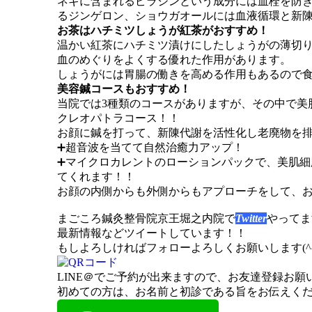
ネギに含まれるピラジンという成分には血栓を防
るジンゲロン、ショウガオールには血液循環と新
お茶はハチミツしょうが紅茶がおすすめ！
温かい紅茶にハチミツ漬けにしたしょうがの薄切
血のめぐりをよくする優れた作用があります。
しょうがには胃腸の働きを高める作用もあるので
美容鍼コースもおすすめ！
当院では3種類のコースがありますが、その中で美
クレオパトラコース！！
お顔に鍼を打って、新陳代謝を活性化し老廃物を
➕超音波を当てて自然治癒力アップ！
➕マイクロカレントのローションパックで、美肌
てくれます！！
お顔の内側からも外側からもアプローチをして、
まごころ鍼灸整骨院京王堀之内院で
Twitter
やってま
最新情報などツイートしています！！
もしよろしければフォローよろしくお願いします(^^
LINE＠
でご予約が出来ますので、お友達登録お願
初めての方は、お名前と初診である旨をお伝えください( 