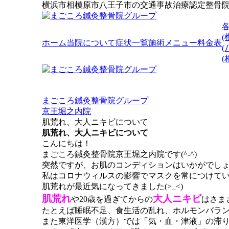
横浜市相模原市八王子市の交通事故治療認定整骨
(
ホーム
当院について
症状一覧
施術メニュー
料金表
(
まごころ鍼灸整骨院グループ
京王堀之内院
肌荒れ、大人ニキビについて
肌荒れ、大人ニキビについて
こんにちは！
まごころ鍼灸整骨院京王堀之内院です(^-^)
突然ですが、お肌のコンディションはいかがでし
私はコロナウィルスの影響でマスクを常につけて
肌荒れが最近気になってきました(>_<)
肌荒れ
大人ニキビ
や20歳を過ぎてからの
はさま
たとえば睡眠不足、食生活の乱れ、ホルモンバラ
また東洋医学（漢方）では「気・血・津液」の滞