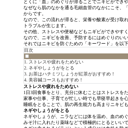
とくに「血」のめぐりが滞ることでニキビができ
なぜなら肌のなかを通る毛細血管のなかにこそ、
からです。
なので、この流れが滞ると、栄養や酸素が受け取
トラブルが生じます。
その他、ストレスや便秘などもニギビができやす
なので、ニギビを改善、予防するにはめぐりのい
それではニキビを防ぐための「キーワード」を以
目次
ストレスや疲れをためない
ネギやしょうがをとる
お茶はハチミツしょうが紅茶がおすすめ！
美容鍼コースもおすすめ！
ストレスや疲れをためない
1日3回食事をとり、充分に休むことはストレスを
家事や仕事、子育てが忙しい時でも早寝早起きを心
睡眠をとることで、肌の再生能力も高まりニキビ
ネギやしょうがをとる
ネギやしょうが、ニラなどには体を温め、血のめ
みそ汁に入れたり薬味などで積極的にとるといい