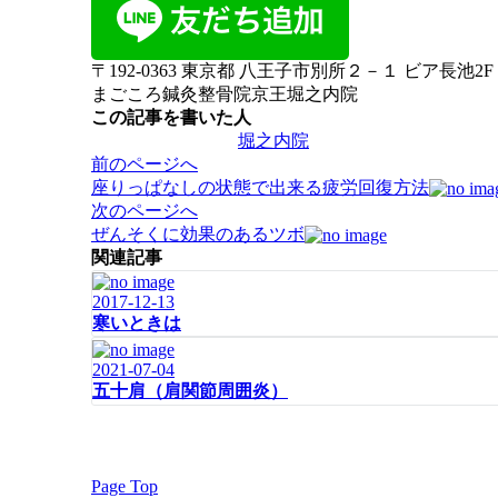
〒192-0363 東京都 八王子市別所２－１ ビア長池2F
まごころ鍼灸整骨院京王堀之内院
この記事を書いた人
堀之内院
投
前のページへ
稿
座りっぱなしの状態で出来る疲労回復方法
ナ
次のページへ
ビ
ぜんそくに効果のあるツボ
ゲ
関連記事
ー
2017-12-13
シ
寒いときは
ョ
ン
2021-07-04
五十肩（肩関節周囲炎）
Page Top