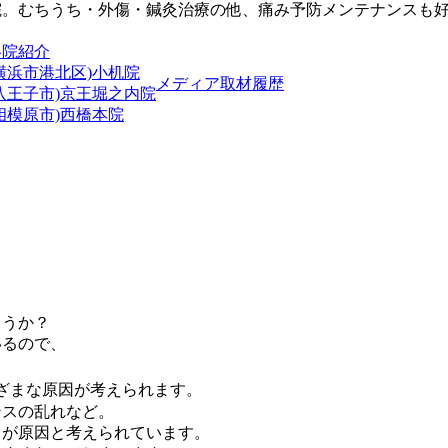
院。むちうち・外傷・鍼灸治療の他、痛み予防メンテナンスも
各院紹介
横浜市港北区)小机院
メディア取材履歴
(八王子市)京王堀之内院
相模原市)西橋本院
ょうか？
いるので、
ざまな原因が考えられます。
ンスの乱れなど。
りが原因と考えられています。