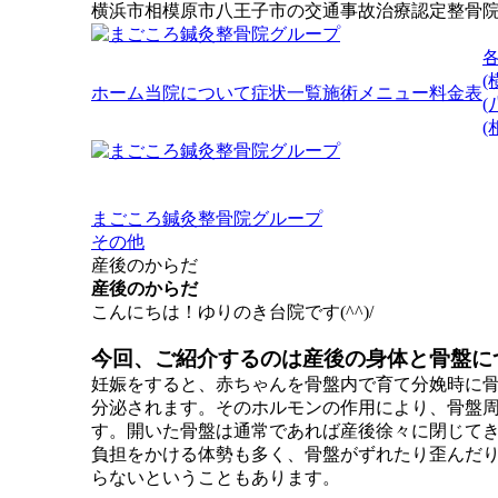
横浜市相模原市八王子市の交通事故治療認定整骨
(
ホーム
当院について
症状一覧
施術メニュー
料金表
(
まごころ鍼灸整骨院グループ
その他
産後のからだ
産後のからだ
こんにちは！ゆりのき台院です(^^)/
今回、ご紹介するのは産後の身体と骨盤に
妊娠をすると、赤ちゃんを骨盤内で育て分娩時に
分泌されます。そのホルモンの作用により、骨盤
す。開いた骨盤は通常であれば産後徐々に閉じて
負担をかける体勢も多く、骨盤がずれたり歪んだ
らないということもあります。