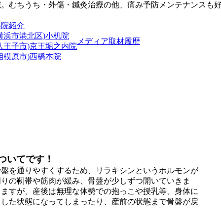
院。むちうち・外傷・鍼灸治療の他、痛み予防メンテナンスも
各院紹介
横浜市港北区)小机院
メディア取材履歴
(八王子市)京王堀之内院
相模原市)西橋本院
ついてです！
骨盤を通りやすくするため、リラキシンというホルモンが
周りの靭帯や筋肉が緩み、骨盤が少しずつ開いていきま
きますが、産後は無理な体勢での抱っこや授乳等、身体に
りした状態になってしまったり、産前の状態まで骨盤が戻