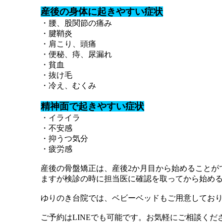
産後の身体に起きやすい症状
・腰、股関節の痛み
・腱鞘炎
・肩こり、頭痛
・便秘、痔、尿漏れ
・貧血
・抜け毛
・冷え、むくみ
精神面で起きやすい症状
・イライラ
・不安感
・抑うつ気分
・疲労感
産後の骨盤矯正は、産後2か月目から始めることが
ますが検診の時に担当医に確認を取ってから始め
ゆりのき台院では、ベビーベッドもご用意してお
ご予約はLINEでも可能です。お気軽にご相談ください