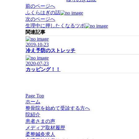
投
前のページへ
稿
ふくらはぎの話
ナ
次のページへ
ビ
生理中に押したくなるツボ
ゲ
関連記事
ー
2019-10-23
シ
冷え予防のストレッチ
ョ
ン
2020-07-23
カッピング！！
Page Top
ホーム
整骨院を始めて受診する方へ
院紹介
患者さまの声
メディア取材履歴
柔整鍼灸求人