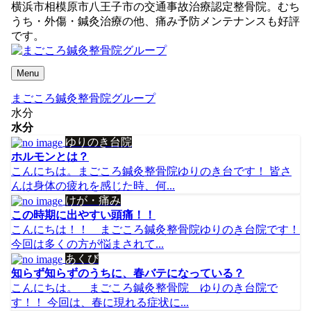
横浜市相模原市八王子市の交通事故治療認定整骨院。むち
うち・外傷・鍼灸治療の他、痛み予防メンテナンスも好評
です。
Menu
まごころ鍼灸整骨院グループ
水分
水分
ゆりのき台院
ホルモンとは？
こんにちは。まごころ鍼灸整骨院ゆりのき台です！ 皆さ
んは身体の疲れを感じた時、何...
けが・痛み
この時期に出やすい頭痛！！
こんにちは！！ まごころ鍼灸整骨院ゆりのき台院です！
今回は多くの方が悩まされて...
あくび
知らず知らずのうちに、春バテになっている？
こんにちは。 まごころ鍼灸整骨院 ゆりのき台院で
す！！ 今回は、春に現れる症状に...