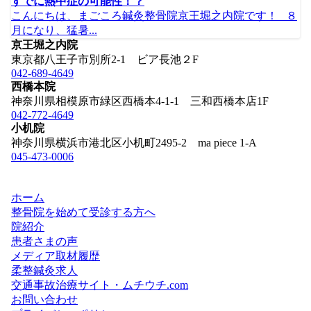
すでに熱中症の可能性！？
こんにちは、まごころ鍼灸整骨院京王堀之内院です！ ８
月になり、猛暑...
京王堀之内院
東京都八王子市別所2-1 ビア長池２F
042-689-4649
西橋本院
神奈川県相模原市緑区西橋本4-1-1 三和西橋本店1F
042-772-4649
小机院
神奈川県横浜市港北区小机町2495-2 ma piece 1-A
045-473-0006
ホーム
整骨院を始めて受診する方へ
院紹介
患者さまの声
メディア取材履歴
柔整鍼灸求人
交通事故治療サイト・ムチウチ.com
お問い合わせ