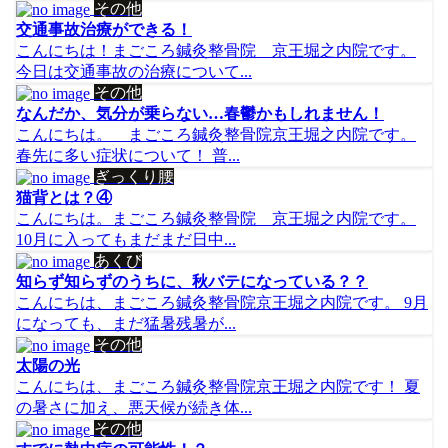
その他
交通事故治療ができる！
こんにちは！まごころ鍼灸整骨院 京王堀之内院です。
今日は交通事故の治療について...
その他
なんだか、気分が乗らない…春鬱かもしれません！
こんにちは。 まごころ鍼灸整骨院京王堀之内院です。
春先に多い症状について！ 普...
ぎっくり腰
猫背とは？④
こんにちは。まごころ鍼灸整骨院 京王堀之内院です。
10月に入ってもまだまだ日中...
あくび
知らず知らずのうちに、秋バテになっている？？
こんにちは、まごころ鍼灸整骨院京王堀之内院です。 9月
になっても、まだ猛暑残暑が...
その他
太陽の光
こんにちは、まごころ鍼灸整骨院京王堀之内院です！ 夏
の暑さに加え、悪天候が続き体...
その他