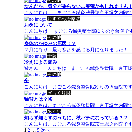
その他
なんだか、気分が乗らない…春鬱かもしれません
こんにちは。 まごころ鍼灸整骨院京王堀之内院です。
おすすめ治療法
お灸について
こんにちは！ まごころ鍼灸整骨院ゆりのき台院です(^^
その他
身体のかゆみの原因！？
２月になり、最も寒さを感じる月になりました！ ま
予防
冷えによる痛み
皆さん、こんにちは！まごころ鍼灸整骨院 京王堀之
その他
灸
こんにちは！まごころ鍼灸整骨院ゆりのき台院です(^^
ぎっくり腰
猫背とは？④
こんにちは。まごころ鍼灸整骨院 京王堀之内院です。
あくび
知らず知らずのうちに、秋バテになっている？？
こんにちは、まごころ鍼灸整骨院京王堀之内院です。
投
1
2
…
5
次へ