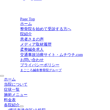
稿
の
ペ
ー
Page Top
ホーム
ジ
整骨院を始めて受診する方へ
送
院紹介
り
患者さまの声
メディア取材履歴
柔整鍼灸求人
交通事故治療サイト・ムチウチ.com
お問い合わせ
プライバシーポリシー
まごころ鍼灸整骨院グループ
ホーム
当院について
症状一覧
施術メニュー
料金表
各院紹介