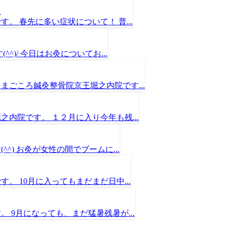
！
 春先に多い症状について！ 普...
)/ 今日はお灸についてお...
ごころ鍼灸整骨院京王堀之内院です...
内院です。 １２月に入り今年も残...
) お灸が女性の間でブームに...
 10月に入ってもまだまだ日中...
 9月になっても、まだ猛暑残暑が...