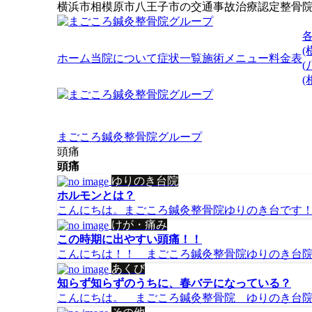
横浜市相模原市八王子市の交通事故治療認定整骨
(
ホーム
当院について
症状一覧
施術メニュー
料金表
(
まごころ鍼灸整骨院グループ
頭痛
頭痛
ゆりのき台院
ホルモンとは？
こんにちは。まごころ鍼灸整骨院ゆりのき台です！ 
けが・痛み
この時期に出やすい頭痛！！
こんにちは！！ まごころ鍼灸整骨院ゆりのき台院で
あくび
知らず知らずのうちに、春バテになっている？
こんにちは。 まごころ鍼灸整骨院 ゆりのき台院で