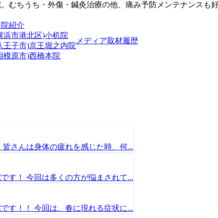
院。むちうち・外傷・鍼灸治療の他、痛み予防メンテナンスも
各院紹介
横浜市港北区)小机院
メディア取材履歴
(八王子市)京王堀之内院
相模原市)西橋本院
皆さんは身体の疲れを感じた時、何...
す！ 今回は多くの方が悩まされて...
す！！ 今回は、春に現れる症状に...