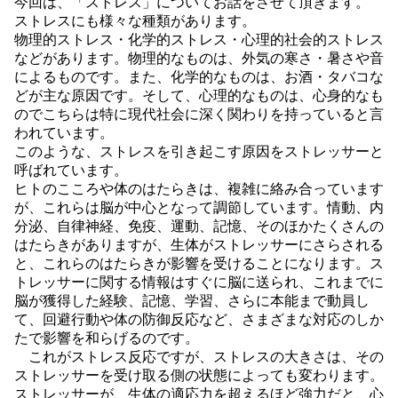
今回は、「ストレス」についてお話をさせて頂きます。
ストレスにも様々な種類があります。
物理的ストレス・化学的ストレス・心理的社会的ストレス
などがあります。物理的なものは、外気の寒さ・暑さや音
によるものです。また、化学的なものは、お酒・タバコな
どが主な原因です。そして、心理的なものは、心身的なも
のでこちらは特に現代社会に深く関わりを持っていると言
われています。
このような、ストレスを引き起こす原因をストレッサーと
呼ばれています。
ヒトのこころや体のはたらきは、複雑に絡み合っています
が、これらは脳が中心となって調節しています。情動、内
分泌、自律神経、免疫、運動、記憶、そのほかたくさんの
はたらきがありますが、生体がストレッサーにさらされる
と、これらのはたらきが影響を受けることになります。ス
トレッサーに関する情報はすぐに脳に送られ、これまでに
脳が獲得した経験、記憶、学習、さらに本能まで動員し
て、回避行動や体の防御反応など、さまざまな対応のしか
たで影響を和らげるのです。
これがストレス反応ですが、ストレスの大きさは、その
ストレッサーを受け取る側の状態によっても変わります。
ストレッサーが、生体の適応力を超えるほど強力だと、心