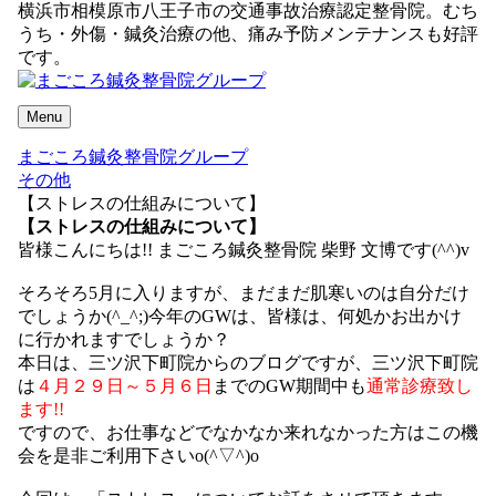
横浜市相模原市八王子市の交通事故治療認定整骨院。むち
うち・外傷・鍼灸治療の他、痛み予防メンテナンスも好評
です。
Menu
まごころ鍼灸整骨院グループ
その他
【ストレスの仕組みについて】
【ストレスの仕組みについて】
皆様こんにちは!! まごころ鍼灸整骨院 柴野 文博です(^^)v
そろそろ5月に入りますが、まだまだ肌寒いのは自分だけ
でしょうか(^_^;)今年のGWは、皆様は、何処かお出かけ
に行かれますでしょうか？
本日は、三ツ沢下町院からのブログですが、三ツ沢下町院
は
４月２９日～５月６日
までのGW期間中も
通常診療致し
ます!!
ですので、お仕事などでなかなか来れなかった方はこの機
会を是非ご利用下さいo(^▽^)o