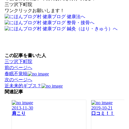
三ツ沢下町院
ワンクリックお願いします！
この記事を書いた人
三ツ沢下町院
投
前のページへ
稿
春眠不覚暁
ナ
次のページへ
ビ
近未来的ギプス？
ゲ
関連記事
ー
シ
2013-11-30
2019-10-21
ョ
肩こり
口コミ！！
ン