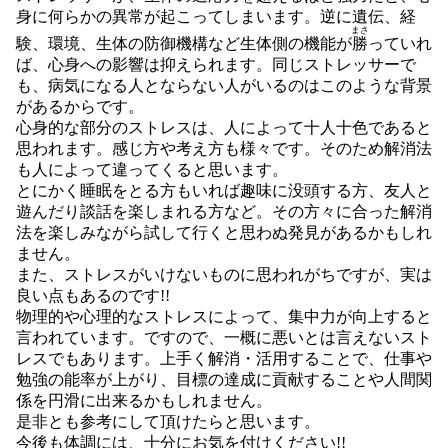
身に何らかの異常が起こってしまいます。逆に遺伝、経
まさ
験、環境、生体の防御機構など生体側の機能が
勝
っていれ
ば、心身への影響は抑えられます。同じストレッサーで
も、病気になる人とならない人がいるのはこのような背景
があるからです。
心身的な部分のストレスは、人によって十人十色であると
思われます。感じ方や考え方も様々です。そのため解消法
も人によって違ってくると思います。
とにかく睡眠をとる方もいれば趣味に没頭する方、友人と
遊んだり談話を楽しまれる方など。その方々に合った解消
法を楽しみながら試して行くと思わぬ発見があるかもしれ
ません。
また、ストレスがいけないものに思われがちですが、実は
良い点もあるのです!!
物理的や心理的なストレスによって、集中力が向上すると
言われています。ですので、一概に悪いとは言えないスト
レスでもあります。上手く解消・活用することで、仕事や
勉強の能率が上がり、目標の達成に貢献することや人間関
係を円滑に出来るかもしれません。
是非とも参考にして頂けたらと思います。
今後も体調には、十分にお気を付けください!!