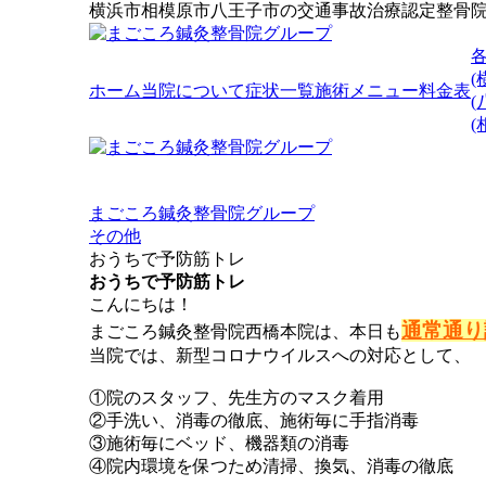
横浜市相模原市八王子市の交通事故治療認定整骨
(
ホーム
当院について
症状一覧
施術メニュー
料金表
(
まごころ鍼灸整骨院グループ
その他
おうちで予防筋トレ
おうちで予防筋トレ
こんにちは！
通常通り
まごころ鍼灸整骨院西橋本院は、本日も
当院では、新型コロナウイルスへの対応として、
①院のスタッフ、先生方のマスク着用
②手洗い、消毒の徹底、施術毎に手指消毒
③施術毎にベッド、機器類の消毒
④院内環境を保つため清掃、換気、消毒の徹底