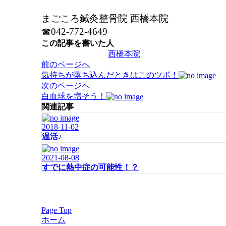
まごころ鍼灸整骨院 西橋本院
☎042-772-4649
この記事を書いた人
西橋本院
投
前のページへ
稿
気持ちが落ち込んだときはこのツボ！
ナ
次のページへ
ビ
白血球を増そう！
ゲ
関連記事
ー
2018-11-02
シ
温活♪
ョ
ン
2021-08-08
すでに熱中症の可能性！？
Page Top
ホーム