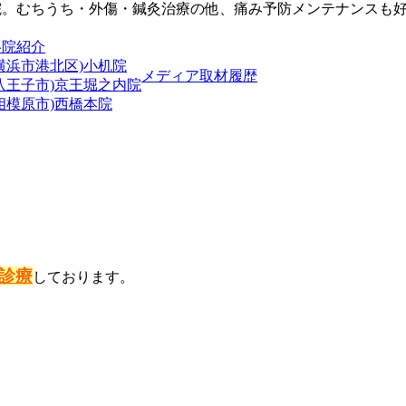
院。むちうち・外傷・鍼灸治療の他、痛み予防メンテナンスも
各院紹介
横浜市港北区)小机院
メディア取材履歴
(八王子市)京王堀之内院
相模原市)西橋本院
診療
しております。