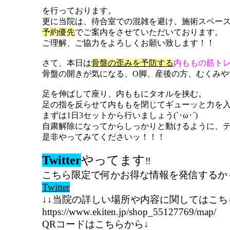
を行っております。
更に当院は、待合室での混雑を避け、施術スペー
予約優先
でご案内をさせていただいております。
ご理解、ご協力をよろしくお願い致します！！
さて、本日は
骨盤の歪みを予防する
内ももの筋ト
骨盤の開きが気になる、O脚、産後の方、むくみ
足を伸ばして座り、内ももにタオルを挟む。
足の指を反らせて内ももを閉じてギューッと力を入
まずは1日3セットから行いましょう(`･ω･´)
自粛解除になってからしっかりと動けるように、
是非やってみてくださいッ！！！
Twitter
やってます
‼
こちら限定で何かお得な情報を発信するか
Twitter
↓↓当院の詳しい場所や内容に関してはこち
https://www.ekiten.jp/shop_55127769/map/
QRコードはこちらから↓