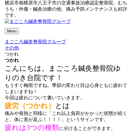
横浜市相模原市八王子市の交通事故治療認定整骨院。むち
うち・外傷・鍼灸治療の他、痛み予防メンテナンスも好評
です。
Menu
まごころ鍼灸整骨院グループ
その他
つかれ
つかれ
こんにちは。まごころ鍼灸整骨院ゆ
りのき台院です！
もうすぐ梅雨ですね。季節の変わり目は心身ともに疲れて
しまいますね！
今回は疲れについて書いていきます。
疲労（つかれ）
とは
痛みや発熱と同様に
「これ以上負荷がかかった状態が続く
と、体に害が及ぶ！！！！」というサインです。
疲れは3つの種類
に分けることができます。