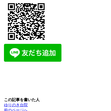
この記事を書いた人
ゆりのき台院
投
前のページへ