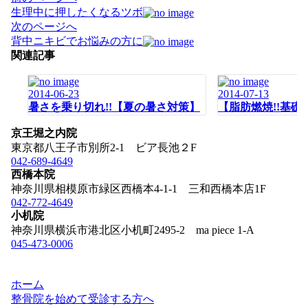
稿
生理中に押したくなるツボ
ナ
次のページへ
ビ
背中ニキビでお悩みの方に
ゲ
関連記事
ー
シ
2014-06-23
2014-07-13
ョ
暑さを乗り切れ!!【夏の暑さ対策】
【脂肪燃焼!!基
ン
京王堀之内院
東京都八王子市別所2-1 ビア長池２F
042-689-4649
西橋本院
神奈川県相模原市緑区西橋本4-1-1 三和西橋本店1F
042-772-4649
小机院
神奈川県横浜市港北区小机町2495-2 ma piece 1-A
045-473-0006
ホーム
整骨院を始めて受診する方へ