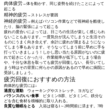
肉体疲労
→体を動かす、同じ姿勢を続けたことによって
起こる
精神的疲労
→ストレスが要因
神経的疲労
→例えばパソコン作業などで視神経を酷使し
たり、脳の緊張によって起こる
疲れの度合いによっては、日ごろの生活が楽しく感じられ
ないこともあります。一度気分が沈んでしまうと生活その
ものにうまく向き合えず、余計に疲れが溜まるようになっ
てしまう事もあります。そうなってしまう前に早めに手を
打っていきましょう！しかし思い当たる原因がないのに疲
れで起きにくかったり、作業能率が低下してしまう場合
や、十分な休息を取っても疲労が回復しない、長引いてし
まう時はその背景に何らかの原因があるので早めに病院に
受診しましょう。
疲労回復におすすめの方法
肉体的な疲労には↓
適度な運動
ウォーキングやストレッチ、ヨガなど
バランスのいい食事
ビタミンB群、ビタミンC、鉄分な
どを含む食材を積極的に取り入れる。
良質な睡眠をとる
入浴は寝る1～2時間前に済ます。7時