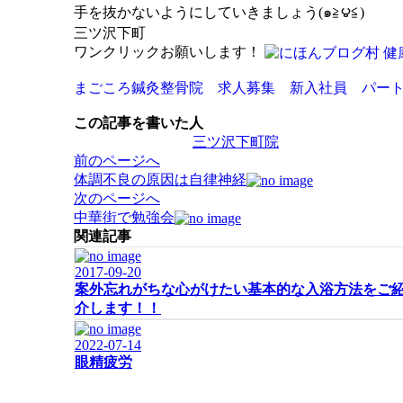
手を抜かないようにしていきましょう(๑≧౪≦)
三ツ沢下町
ワンクリックお願いします！
まごころ鍼灸整骨院 求人募集 新入社員 パー
この記事を書いた人
三ツ沢下町院
投
前のページへ
稿
体調不良の原因は自律神経
ナ
次のページへ
ビ
中華街で勉強会
ゲ
関連記事
ー
2017-09-20
シ
案外忘れがちな心がけたい基本的な入浴方法をご
ョ
介します！！
ン
2022-07-14
眼精疲労