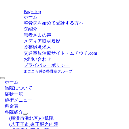
Page Top
ホーム
整骨院を始めて受診する方へ
院紹介
患者さまの声
メディア取材履歴
柔整鍼灸求人
交通事故治療サイト・ムチウチ.com
お問い合わせ
プライバシーポリシー
まごころ鍼灸整骨院グループ
ホーム
当院について
症状一覧
施術メニュー
料金表
各院紹介
(横浜市港北区)小机院
(八王子市)京王堀之内院