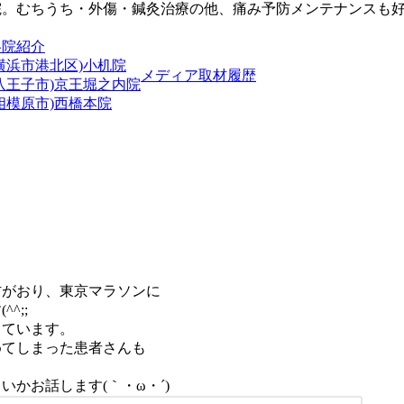
院。むちうち・外傷・鍼灸治療の他、痛み予防メンテナンスも
各院紹介
横浜市港北区)小机院
メディア取材履歴
(八王子市)京王堀之内院
相模原市)西橋本院
方がおり、東京マラソンに
^;;
きています。
めてしまった患者さんも
かお話します(｀・ω・´)