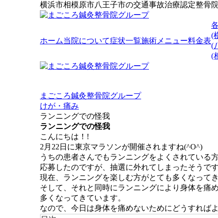
横浜市相模原市八王子市の交通事故治療認定整骨
(
ホーム
当院について
症状一覧
施術メニュー
料金表
(
まごころ鍼灸整骨院グループ
けが・痛み
ランニングでの怪我
ランニングでの怪我
こんにちは！!
2月22日に東京マラソンが開催されますね(^O^)
うちの患者さんでもランニングをよくされている
応募したのですが、抽選に外れてしまったそうです(^
現在、ランニングを楽しむ方がとても多くなって
そして、それと同時にランニングにより身体を痛
多くなってきています。
なので、今日は身体を痛めないためにどうすればよい