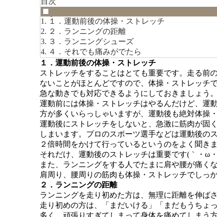
目次
１．運動前後の体操・ストレッチ
２．ランニングの距離
３．ランニングシューズ
４．それでも痛みがでたら
１．運動前後の体操・ストレッチ
ストレッチをすることはとても重要です。走る前
ないことがほとんどですので、体操・ストレッチ
急な動きでも対応できるようにしておきましょう
運動前には体操・ストレッチはやるんだけど、運
方が多くいらっしゃいますが、運動後も絶対体操
運動後にストレッチをしないと、急激に筋肉が固
しまいます。プロのスポーツ選手などは運動後の
２倍時間をかけて行っているというのをよく聞き
それだけ、運動後のストレッチは重要です(｀・ω・´
また、ランニングをする人でたまに肩や腰が痛く
肩周り、腰周りの筋肉も体操・ストレッチでしっ
２．ランニングの距離
ランニングを走り初めた方は、無理に距離を伸ば
走り初めの方は、「まだいける」「まだもうちょ
多く、頑張りすぎてしまって身体を痛めてしまう