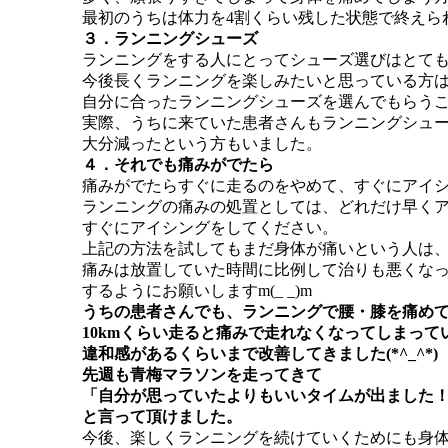
最初のうちは体力を4割くらい残した状態で終えら
３．ランニングシューズ
ランニングをする人にとってシューズ選びはとて
今後長くランニングを楽しみたいと思っている方
自分に合ったランニングシューズを選んでもらうこと
実際、うちに来ていた患者さんもランニングシュ
大分減ったという方もいました。
４．それでも痛みがでたら
痛みがでたらすぐに走るのをやめて、すぐにアイ
ランニングの痛みの処置としては、どれだけ早く
すぐにアイシングをしてください。
上記の方法を試してもまだ身体が痛いという人は、予
痛みは放置していた時間に比例して治りも悪くな
するようにお願いしますm(_ _)m
うちの患者さんでも、ランニングで腰・膝を痛め
10kmくらい走ると痛みで走れなくなってしまって
違和感があるくらいまで改善してきました(*^_^*)
先週も青梅マラソンを走ってきて
「自分が思っていたよりもいいタイムが出ました
と言って頂けました。
今後、楽しくランニングを続けていくためにも身