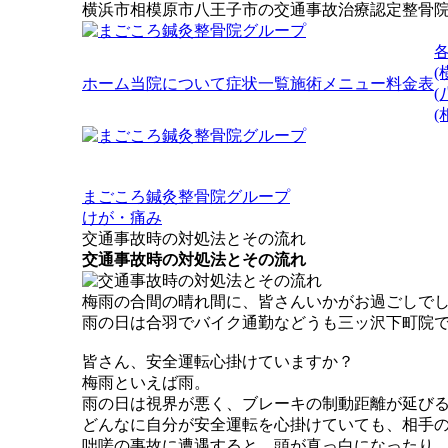
横浜市相模原市八王子市の交通事故治療認定整骨
(
ホーム
当院について
症状一覧
施術メニュー
料金表
(
まごころ鍼灸整骨院グループ
けが・痛み
交通事故時の対処法とその流れ
交通事故時の対処法とその流れ
梅雨の合間の晴れ間に、皆さんいかがお過ごしで
雨の日は合羽でバイク通勤などうも三ッ沢下町院
皆さん、安全運転心掛けていますか？
梅雨といえば雨。
雨の日は視界が悪く、ブレーキの制動距離が延び
どんなに自分が安全運転を心掛けていても、相手
咄嗟の事故に遭遇すると、頭が真っ白になったり