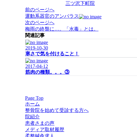
三ツ沢下町院
投
前のページへ
稿
運動系器官のアンバラス
ナ
次のページへ
ビ
梅雨の終盤に…。「水毒」とは。
ゲ
関連記事
ー
2019-10-30
シ
寒さで気を付けること！
ョ
ン
2017-04-12
筋肉の種類。。。③
Page Top
ホーム
整骨院を始めて受診する方へ
院紹介
患者さまの声
メディア取材履歴
柔整鍼灸求人