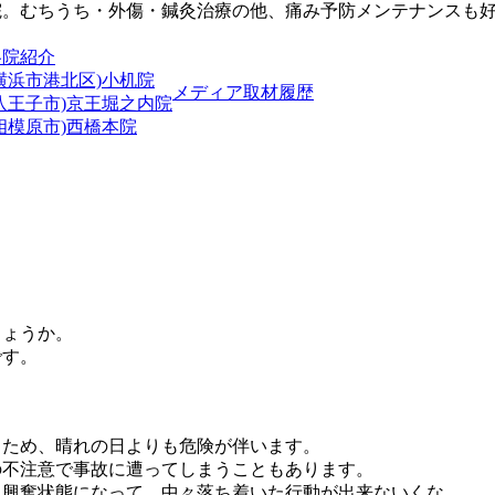
院。むちうち・外傷・鍼灸治療の他、痛み予防メンテナンスも
各院紹介
横浜市港北区)小机院
メディア取材履歴
(八王子市)京王堀之内院
相模原市)西橋本院
しょうか。
です。
るため、晴れの日よりも危険が伴います。
の不注意で事故に遭ってしまうこともあります。
、興奮状態になって、中々落ち着いた行動が出来ないくな