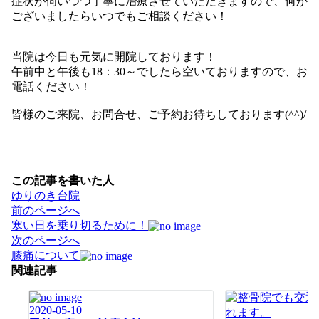
症状が伺いつつ丁寧に治療させていただきますので、何か
ございましたらいつでもご相談ください！
当院は今日も元気に開院しております！
午前中と午後も18：30～でしたら空いておりますので、お
電話ください！
皆様のご来院、お問合せ、ご予約お待ちしております(^^)/
この記事を書いた人
ゆりのき台院
投
前のページへ
稿
寒い日を乗り切るために！
ナ
次のページへ
ビ
膝痛について
ゲ
関連記事
ー
シ
2020-05-10
ョ