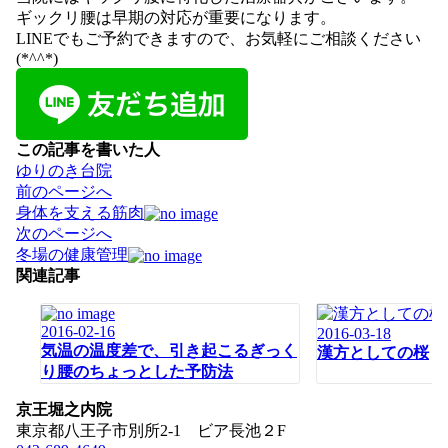
ギックリ腰は早期の対応が重要になります。
LINEでもご予約できますので、お気軽にご相談ください
(*^^*)
この記事を書いた人
ゆりのき台院
投
前のページへ
稿
身体を支える筋肉
ナ
次のページへ
ビ
冬場の健康管理
ゲ
関連記事
ー
シ
2016-02-16
2016-03-18
ョ
気温の温度差で、引き起こるぎっく
漢方としての桜
ン
り腰のちょっとした予防法
京王堀之内院
東京都八王子市別所2-1 ビア長池２F