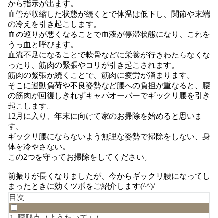
から指示が出ます。
血管が収縮した状態が続くとで体温は低下し、関節や末端
の冷えを引き起こします。
血の巡りが悪くなることで血液が停滞状態になり、これを
うっ血と呼びます。
血流不足になることで軟骨などに栄養が行きわたらなくな
ったり、筋肉の緊張やコリが引き起こされます。
筋肉の緊張が続くことで、筋肉に疲労が溜まります。
そこに運動負荷や不良姿勢など腰への負担が重なると、腰
の筋肉が回復しきれずキャパオーバーでギックリ腰を引き
起こします。
12月に入り、年末に向けて家のお掃除を始めると思いま
す。
ギックリ腰にならないよう無理な姿勢で掃除をしない、身
体を冷やさない。
この2つを守ってお掃除をしてください。
前振りが長くなりましたが、今からギックリ腰になってし
まったときに効くツボをご紹介します(^^)/
目次
腰腿点（ようたいてん）