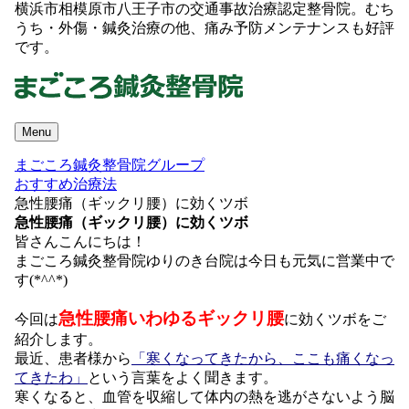
横浜市相模原市八王子市の交通事故治療認定整骨院。むち
うち・外傷・鍼灸治療の他、痛み予防メンテナンスも好評
です。
Menu
まごころ鍼灸整骨院グループ
おすすめ治療法
急性腰痛（ギックリ腰）に効くツボ
急性腰痛（ギックリ腰）に効くツボ
皆さんこんにちは！
まごころ鍼灸整骨院ゆりのき台院は今日も元気に営業中で
す(*^^*)
急性腰痛いわゆるギックリ腰
今回は
に効くツボをご
紹介します。
最近、患者様から
「寒くなってきたから、ここも痛くなっ
てきたわ」
という言葉をよく聞きます。
寒くなると、血管を収縮して体内の熱を逃がさないよう脳