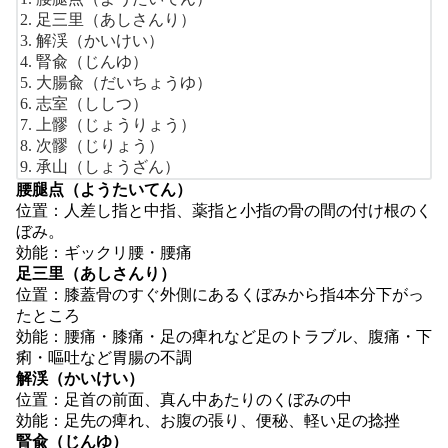
足三里（あしさんり）
解渓（かいけい）
腎兪（じんゆ）
大腸兪（だいちょうゆ）
志室（ししつ）
上髎（じょうりょう）
次髎（じりょう）
承山（しょうざん）
腰腿点（ようたいてん）
位置：人差し指と中指、薬指と小指の骨の間の付け根のく
ぼみ。
効能：ギックリ腰・腰痛
足三里（あしさんり）
位置：膝蓋骨のすぐ外側にあるくぼみから指4本分下がっ
たところ
効能：腰痛・膝痛・足の痺れなど足のトラブル、腹痛・下
痢・嘔吐など胃腸の不調
解渓（かいけい）
位置：足首の前面、真ん中あたりのくぼみの中
効能：足先の痺れ、お腹の張り、便秘、軽い足の捻挫
腎兪（じんゆ）