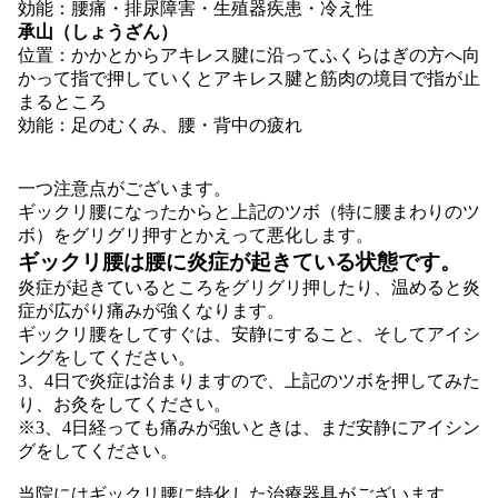
効能：腰痛・排尿障害・生殖器疾患・冷え性
承山（しょうざん）
位置：かかとからアキレス腱に沿ってふくらはぎの方へ向
かって指で押していくとアキレス腱と筋肉の境目で指が止
まるところ
効能：足のむくみ、腰・背中の疲れ
一つ注意点がございます。
ギックリ腰になったからと上記のツボ（特に腰まわりのツ
ボ）をグリグリ押すとかえって悪化します。
ギックリ腰は腰に炎症が起きている状態です。
炎症が起きているところをグリグリ押したり、温めると炎
症が広がり痛みが強くなります。
ギックリ腰をしてすぐは、安静にすること、そしてアイシ
ングをしてください。
3、4日で炎症は治まりますので、上記のツボを押してみた
り、お灸をしてください。
※3、4日経っても痛みが強いときは、まだ安静にアイシン
グをしてください。
当院にはギックリ腰に特化した治療器具がございます。