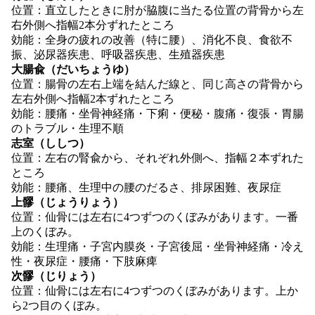
位置：直立したときに肘が脇腹に当たる位置の背骨から左
右外側へ指幅2本分ずれたところ
効能：全身の疲れの改善（特に腰）、消化不良、食欲不
振、泌尿器疾患、呼吸器疾患、生殖器疾患
大腸兪（だいちょうゆ）
位置：腸骨の左右上端を結んだ線と、同じ高さの背骨から
左右外側へ指幅2本ずれたところ
効能：腰痛・坐骨神経痛・下痢・便秘・腹痛・復張・胃腸
のトラブル・生理不順
志室（ししつ）
位置：左右の腎兪から、それぞれ外側へ、指幅２本ずれた
ところ
効能：腰痛、生理中の腰のだるさ、排尿困難、夜尿症
上髎（じょうりょう）
位置：仙骨には左右に4つずつのくぼみがあります。一番
上のくぼみ。
効能：生理痛・子宮内膜炎・子宮後屈・坐骨神経痛・冷え
性・夜尿症・腰痛・下肢麻痺
次髎（じりょう）
位置：仙骨には左右に4つずつのくぼみがあります。上か
ら2つ目のくぼみ。